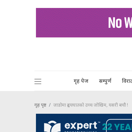
गृह पेज
सम्पुर्ण
विरा
गृह पृष्ट
जाडोमा हृदयघातको उच्च जोखिम, यसरी बचौ‌ं !