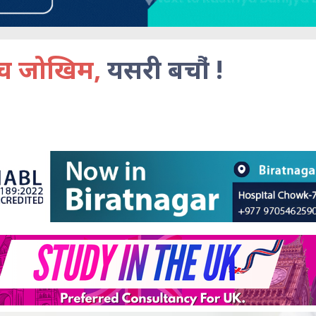
्च जोखिम,
यसरी बचौ‌ं !