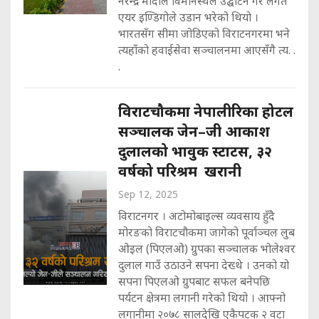
नरेन्द्र मोदीले विमानस्थल उद्घाटन गरे लगतै
एयर इण्डिगोले उडान भरेको थियो ।
भारतसँग सीमा जोडिएको विराटनगरमा भने
त्यहाँको हवाईसेवा सञ्चालनमा आएसँगै त्य. .
.
विराटचौकमा नेपालीरिका होटल
सञ्चालक जेन–जी आकाश
दुलालको भावुक स्टाटस, ३२
वर्षको परिश्रम खरानी
Sep 12, 2025
विराटनगर । अटोमोबाइल्स व्यवसाय हुँदै
मोरङको विराटचौकमा जागेको पूर्वाञ्चल लुब
ओइल (पिएलओ) ग्रुपका सञ्चालक भोलेश्वर
दुलाल गाउँ उठाउने सपना देख्थे । उनको यो
सपना पिएलओ ग्रुपबाट सफल बनेपछि
पर्यटन क्षेत्रमा लगानी गरेको थियो । आफ्नो
लगानीमा २०७८ सालदेखि एकैपटक २ वटा