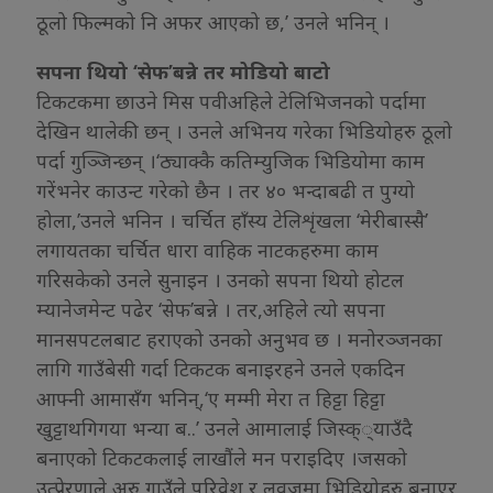
ठूलो फिल्मको नि अफर आएको छ,’ उनले भनिन् ।
सपना थियो ‘सेफ’बन्ने तर मोडियो बाटो
टिकटकमा छाउने मिस पवीअहिले टेलिभिजनको पर्दामा
देखिन थालेकी छन् । उनले अभिनय गरेका भिडियोहरु ठूलो
पर्दा गुञ्जिन्छन् ।‘ठ्याक्कै कतिम्युजिक भिडियोमा काम
गरेंभनेर काउन्ट गरेको छैन । तर ४० भन्दाबढी त पुग्यो
होला,’उनले भनिन । चर्चित हाँस्य टेलिशृंखला ‘मेरीबास्सै’
लगायतका चर्चित धारा वाहिक नाटकहरुमा काम
गरिसकेको उनले सुनाइन । उनको सपना थियो होटल
म्यानेजमेन्ट पढेर ‘सेफ’बन्ने । तर,अहिले त्यो सपना
मानसपटलबाट हराएको उनको अनुभव छ । मनोरञ्जनका
लागि गाउँबेसी गर्दा टिकटक बनाइरहने उनले एकदिन
आफ्नी आमासँग भनिन्,‘ए मम्मी मेरा त हिट्टा हिट्टा
खुट्टाथगिगया भन्या ब..’ उनले आमालाई जिस्क््याउँदै
बनाएको टिकटकलाई लाखौंले मन पराइदिए ।जसको
उत्प्रेरणाले अरु गाउँले परिवेश र लवजमा भिडियोहरु बनाएर