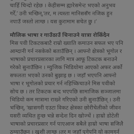
चाहिँ चिन्दो रहेछ । केहीसम्म ह्यारेसमेन्ट भएको अनुभव
गरेँ,’ उनी भन्छिन्,‘तर, म त्यस्ता मानिससँग नजिक हुन
नपाउँ जस्तो लाग्छ । यस कुरामाम सचेत छु ।’
मौलिक भाषा र गाउँठाउँ चिनाउने यात्रा रोकिँदैन
मिस पवी टिकटकबाटै राम्रो ख्याति कमाउन सफल भए पनि
आम्दानी गर्न नसकेको बताउँछिन् । आफ्नो क्षेत्रको भूगोल र
भाषाको प्रचारप्रसारका लागि मात्र आफू टिकटक बनाउने
गरेको सुनाउँछिन । म्युजिक भिडियोमा आएको अफर अर्को
सफलता भएको उनको बुझाइ छ । जहाँ भएपनि आफ्नो
भाषा र भूगोलको प्रचार गर्न नहिच्किचाउने मिस पवीको
सोच छ । तर टिकटक बन्द भएपछि सामाजिक सञ्जालमा
भिडियो कम मात्रामा राख्ने गरिएको उनी सुनाउँछिन् । उनी
भन्छिन्, ‘खासगरी एउटा विकट क्षेत्रका छोरीचेलीको जीवन
यसरी व्यथित हुन्छ भन्ने सन्देश दिन खोज्थें । हाम्रो डोटेली
भाषाको प्रचारप्रसार गर्न पाएआज सबैले हाम्रो भाषा सजिलै
ठम्याउँछन् । खुशी लाग्छ ।तर म जहाँ पुगेपनि यो कामगर्न