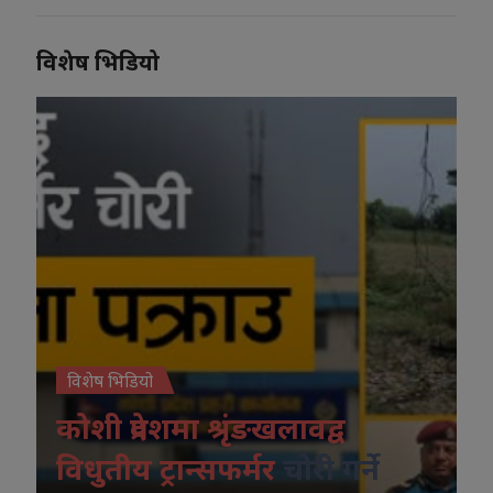
विशेष भिडियो
विशेष भिडियो
कोशी प्रदेशमा श्रृंङखलावद्व
विधुतीय ट्रान्सफर्मर
चोरी गर्ने