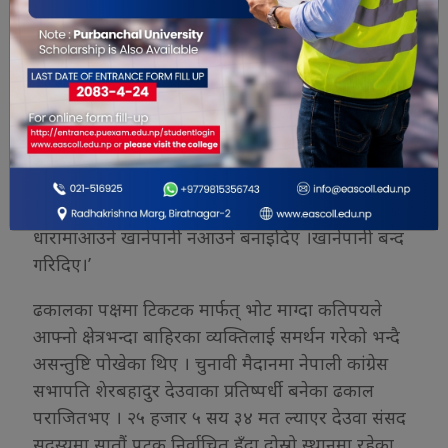
धेरै टिकटक प्रयोगकर्ताहरुले सागरको बारेमा टिकटक
बनाइदिनु भनेको आग्रहलाई स्वीकारेको थिएँ । त्यसमा मेरो
आग्रह पूर्वाग्रह केही थिएन । सागरलाई मैले भेटेको
पनिथिएन । केहीअ गुवाहरु किन सधैं एउटै व्यक्तिवा
नेतालाई भोट दिने ? यस पटक युवा नेतालाई जिताउनुपर्छ
भनेपछिभिडियो बनाएँ,’उनी भन्छिन्, ‘सागरको पक्षमा
भिडियो आएपछि गाउँलेहरुले विरोध गरेका थिए । कतिसम्म
गरेभने अर्कै दलमा रहेका हाम्रै आफन्तहरुले हाम्रोघरको
धारामाआउने खानेपानी नआउने बनाइदिए ।खानेपानी बन्द
गरिदिए।’
ढकालका पक्षमा टिकटक मार्फत् भोट माग्दा कतिपयले
आफ्नो क्षेत्रभन्दा बाहिरका व्यक्तिलाई समर्थन गरेको भन्दै
असन्तुष्टि पोखेका थिए । चुनावी मैदानमा नेपाली कांग्रेस
सभापति शेरबहादुर देउवाका प्रतिष्पर्धी बनेका ढकाल
पराजितभए । २५ हजार ५ सय ३४ मत ल्याएर देउवा संसद
सदस्यमा सातौं पटक निर्वाचित हुँदा दोस्रो स्थानमा रहेका