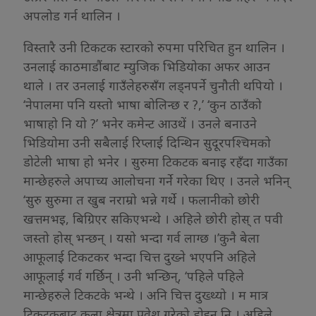
अपलोड गर्न थालिन ।
विस्तारै उनी टिकटक स्टारको रुपमा परिचित हुन थालिन ।
उनलाई काठमाडौंबाट म्युजिक भिडियोका अफर आउन
थाले । तर उनलाई गाउँलेहरुसँग लड्नपर्ने चुनौती थपियो ।
‘नेपालमा पनि यस्तो भाषा बोलिन्छ र ?,’ ‘कुन ठाउँको
भाषाहो नि यो ?’ भनेर कमेन्ट आउथें । उनले बनाउने
भिडियोमा उनी सबैलाई रिप्लाई दिन्थिन सुदूरपश्चिमको
डोटेली भाषा हो भनेर । सुरुमा टिकटक बनाइ रहँदा गाउँका
मान्छेहरुले अपाच्य आलोचना गर्ने गरेका थिए । उनले भनिन्
‘सुरु सुरुमा त खुब नराम्रो भन्ने गर्थे । फलानीको छोरी
खत्तमभइ, बिग्रिएर सकिएभन्थे । अहिले छोरी होस् त पवी
जस्तो होस् भन्छन् । यसो भन्दा गर्व लाग्छ ।’कुनै बेला
आफूलाई टिकटकर भन्दा चित्त दुख्ने भएपनि अहिले
आफूलाई गर्व गर्छिन् । उनी भन्छिन्, ‘पहिले पहिले
मान्छेहरुले टिकटके भन्थे । अनि चित्त दुख्थ्यो । म मात्र
टिकटकबाट कला क्षेत्रमा प्रवेश गरेको होइन् नि । अहिले