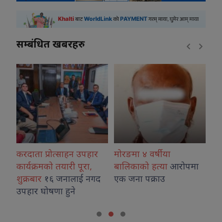
सम्बंधित खबरहरु
 उपहार
मोरङमा ४ वर्षीया
विराटनगर विमानस्थल
ूरा,
बालिकाको हत्या
आरोपमा
ओर्लनसाथ मोरङ प्रहरीद्धारा
ई नगद
एक जना पक्राउ
अभिषेक गिरी फेरी पक्राउ