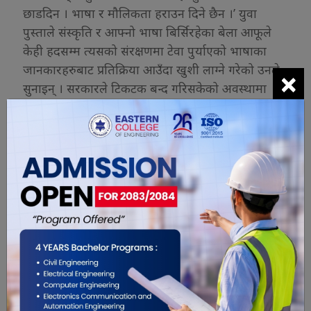
छाडदिन । भाषा र मौलिकता हराउन दिने छैन ।’ युवा
पुस्ताले संस्कृति र आफ्नो भाषा बिर्सिरहेका बेला आफूले
केही हदसम्म त्यसको संरक्षणमा टेवा पुर्याएको भाषाका
जानकारहरुबाट प्रतिक्रिया आउँदा खुशी लाग्ने गरेको उनले
×
सुनाइन् । सरकारले टिकटक बन्द गरिसकेको अवस्थामा
आफ्नै यूट्यूब च्यानल अनि ब्लग मार्फत् डोटेली भाषा अनि
गाउँ ठाउँलाई प्रवर्धन गर्ने योजनारहेको उनले सुनाइन ।
अनि पानीको धारा काटियो
डडेलधुराको भागेश्वर क्षेत्र कांग्रेसको गढ मानिन्छ । मिस
पवीत्यही परिवेशमा हुर्केकी हुन् । गत वर्षको प्रतिनिधि
सभाको निर्वाचनमा त्यस क्षेत्रमा स्वतन्त्र उम्मेदवार बनेका
गुल्मीका सागर ढकालको पक्षमा मत माग्दै उनले केही
टिकटक बनाएकी थिइन । ‘आफूजस्तै युवालाई प्रोत्साहित
गर्न भोट मागेको थिएँ । तर केही व्यक्तिहरुले समस्या पार्न
खोजे । धम्क्याउने भाषामा प्रतिक्रिया दिए,’उनले भनिन् ।
‘सागर ढकाल पनि चुनाव लड्न आएका छन् भन्ने सुनें । अनि