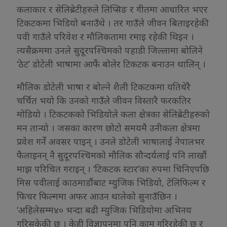
कलाकार र सेलिब्रेटीहरुले लिप्सिङ र गीतमा आधारित भएर
टिकटकमा भिडियो बनाउँथे । तर गाउँले जीवन बिताइरहेकी
पवी गाउँले परिवेश र मौलिकतामा रमाइ रहेकी थिइन ।
त्यसैक्रममा उनले सुदूरपश्चिमको पहाडी जिल्लामा बोलिने
‘ठेट’ डोटेली भाषामा आफैं बोलेर टिकटक बनाउन थालिन् ।
मौलिक डोटेली भाषा र बोल्ने शैली टिकटकमा यतिधेरै
चर्चित भयो कि उनको गाउँले जीवन विस्तारै फरकतिर
मोडियो । टिकटकको भिडियोले कला क्षेत्रका सेलिब्रेटीहरुको
मन तान्यो । जसका कारण छोटो समयमै उनीकला क्षेत्रमा
प्रवेश गर्ने अवसर पाइन् । उनले डोटेली भाषालाई नेपालभर
फैलाइनन् नै सुदूरपश्चिमको मौलिक सौन्दर्यलाई पनि लाखौं
माझ परिचित गराइन् । ‘टिकटक स्टार’का रुपमा चिनिएपछि
मिस पवीलाई काठमाडौंबाट म्युजिक भिडियो, टेलिफिल्म र
फिचर फिल्ममा अफर आउन थालेको सुनाउँछिन ।
‘अहिलेसम्म४० भन्दा बढी म्युजिक भिडियोमा अभिनय
गरिसकेकी छु । केही विज्ञापनमा पनि काम गरिरहेकी छु र