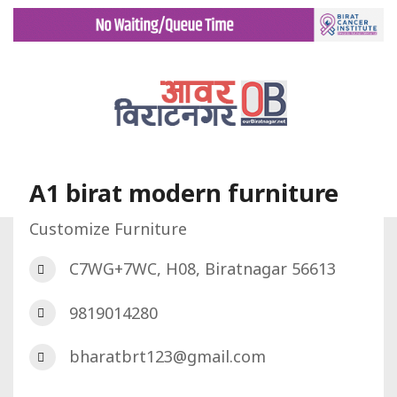
A1 birat modern furniture
Customize Furniture
गृह पृष्ट
डिरेक्टरी
A1 birat modern furniture
C7WG+7WC, H08, Biratnagar 56613
9819014280
bharatbrt123@gmail.com