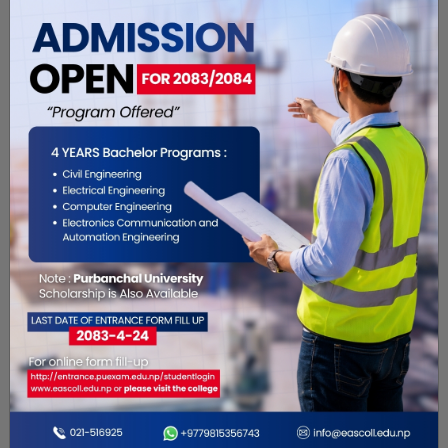
Shrestha Hotel
kanchabari-4 biratnagar
Restaurant
Anjali Stores
Biratnagar 12 (16 old address)