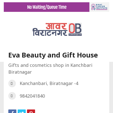
Eva Beauty and Gift House
Gifts and cosmetics shop in Kanchbari
Biratnagar
गृह पृष्ट
डिरेक्टरी
Eva Beauty and Gift House
Kanchanbari, Biratnagar -4
9842041840