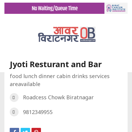
Jyoti Resturant and Bar
food lunch dinner cabin drinks services
areavailable
गृह पृष्ट
डिरेक्टरी
Jyoti Resturant and Bar
Roadcess Chowk Biratnagar
9812349955