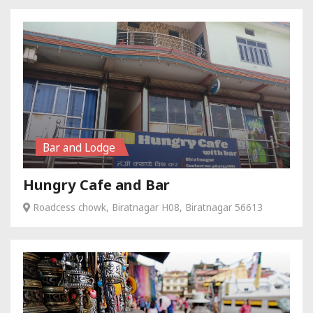
Bar and Lodge
Hungry Cafe and Bar
Roadcess chowk, Biratnagar H08, Biratnagar 56613