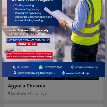
Royal Chasma Ghar
Rangeli Road Biratnagar
Chasma Ghar
Agyata Chasma
kanchabari-4 biratnagar