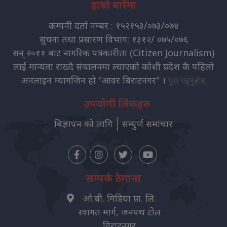
हाम्रो बारेमा
कम्पनी दर्ता नम्बर : १५२१५३/०७३/०७४
सुचना तथा प्रसारण विभाग: १३१२/ ०७५/०७६
सन् २०११ बाट नागरिक पत्रकारीता (Citizen Journalism)
लाई मान्यता राख्दै संचालनमा ल्याएको कोशी प्रदेश कै पहिलो
अनलाइन म्यागजिन हो "आवर बिराटनगर" ।
पुरा पढ्नुहोस्
उपयोगी लिंकहरु
बिज्ञापन को लागि
सम्पुर्ण समाचार
सम्पर्क ठेगाना
ओ.बी. मिडिया प्रा. लि.
स्वागत मार्ग, जनपथ टोल
विराटनगर