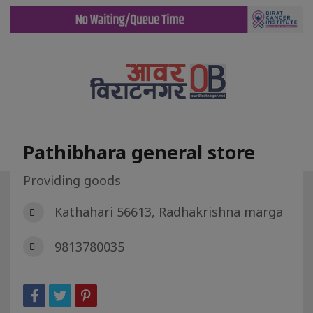
Pathibhara general store
Providing goods
गृह पृष्ट
डिरेक्टरी
Pathibhara general store
Kathahari 56613, Radhakrishna marga
9813780035