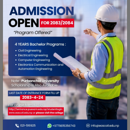
Ujwal Kirana
Katahari 56613
General Store
Chaudhary general supplier
Kathari 56613