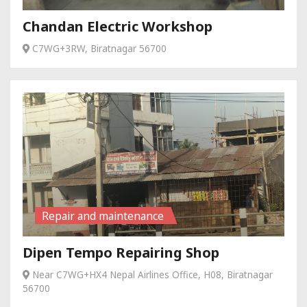
Chandan Electric Workshop
C7WG+3RW, Biratnagar 56700
Repair and maintenance
Dipen Tempo Repairing Shop
Near C7WG+HX4 Nepal Airlines Office, H08, Biratnagar
56700