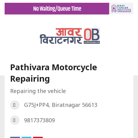
Pathivara Motorcycle
Repairing
गृह पृष्ट
डिरेक्टरी
Pathivara Motorcycle Repairing
Repairing the vehicle
G75J+PP4, Biratnagar 56613
9817373809