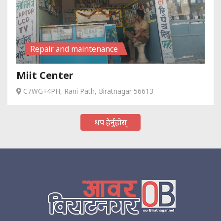
Repair and maintenance
Miit Center
C7WG+4PH, Rani Path, Biratnagar 56613
थप हेर्नुहोस्