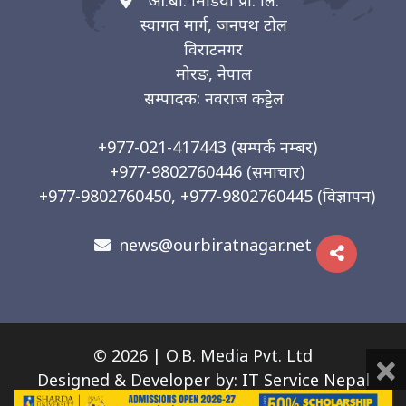
ओ.बी. मिडिया प्रा. लि.
स्वागत मार्ग, जनपथ टोल
विराटनगर
मोरङ, नेपाल
सम्पादक: नवराज कट्टेल
+977-021-417443
(सम्पर्क नम्बर)
+977-9802760446
(समाचार)
+977-9802760450, +977-9802760445
(विज्ञापन)
news@ourbiratnagar.net
×
© 2026 | O.B. Media Pvt. Ltd
Designed & Developer by:
IT Service Nepal