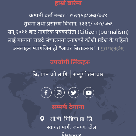
हाम्रो बारेमा
कम्पनी दर्ता नम्बर : १५२१५३/०७३/०७४
सुचना तथा प्रसारण विभाग: १३१२/ ०७५/०७६
सन् २०११ बाट नागरिक पत्रकारीता (Citizen Journalism)
लाई मान्यता राख्दै संचालनमा ल्याएको कोशी प्रदेश कै पहिलो
अनलाइन म्यागजिन हो "आवर बिराटनगर" ।
पुरा पढ्नुहोस्
उपयोगी लिंकहरु
बिज्ञापन को लागि
सम्पुर्ण समाचार
सम्पर्क ठेगाना
ओ.बी. मिडिया प्रा. लि.
स्वागत मार्ग, जनपथ टोल
विराटनगर