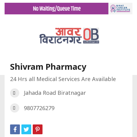
Shivram Pharmacy
24 Hrs all Medical Services Are Available
गृह पृष्ट
डिरेक्टरी
Shivram Pharmacy
Jahada Road Biratnagar
9807726279