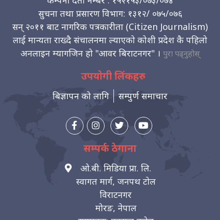
कम्पनी दर्ता नम्बर : १५२१५३/०७३/०७४
सुचना तथा प्रसारण विभाग: १३१२/ ०७५/०७६
सन् २०११ बाट नागरिक पत्रकारीता (Citizen Journalism)
लाई मान्यता राख्दै संचालनमा ल्याएको कोशी प्रदेश कै पहिलो
अनलाइन म्यागजिन हो "आवर बिराटनगर" ।
पुरा पढ्नुहोस्
उपयोगी लिंकहरु
बिज्ञापन को लागि
सम्पुर्ण समाचार
सम्पर्क ठेगाना
ओ.बी. मिडिया प्रा. लि.
स्वागत मार्ग, जनपथ टोल
विराटनगर
मोरङ, नेपाल