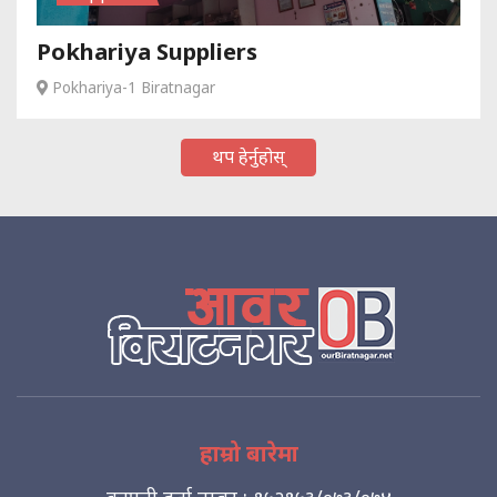
Pokhariya Suppliers
Pokhariya-1 Biratnagar
थप हेर्नुहोस्
हाम्रो बारेमा