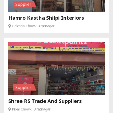
Supplier
Hamro Kastha Shilpi Interiors
Golchha Chowk Biratnagar
Supplier
Shree RS Trade And Suppliers
Pipal Chowk, Biratnagar