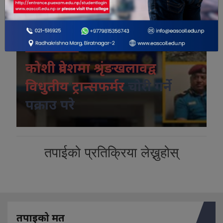
विशेष भिडियो
कोशी प्रदेशमा श्रृंङखलावद्व
विधुतीय ट्रान्सफर्मर
चोरी गर्ने
पक्राउ परे
तपाईको प्रतिक्रिया लेख्नुहोस्
तपाइको मत