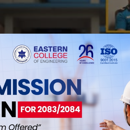
KE5HTMx-wA_ZtGuj
ईलाई कस्तो महसुस भयो ?
0
1
1
1