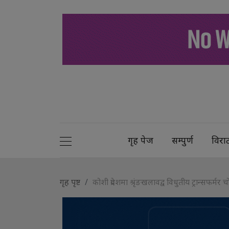
गृह पेज
सम्पुर्ण
विरा
गृह पृष्ट
कोशी प्रदेशमा श्रृंङखलावद्व विधुतीय ट्रान्सफर्मर चो