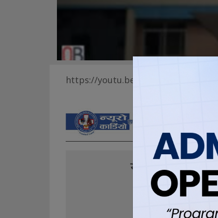
https://youtu.be/HfaVpfYDSfc?si=
यो खबर पढेर तपा
7
1