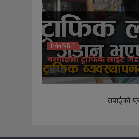
विशेष भिडियो
बरगाछीमा ट्राफिक लाईट जड
सहज
तपाईको प्र