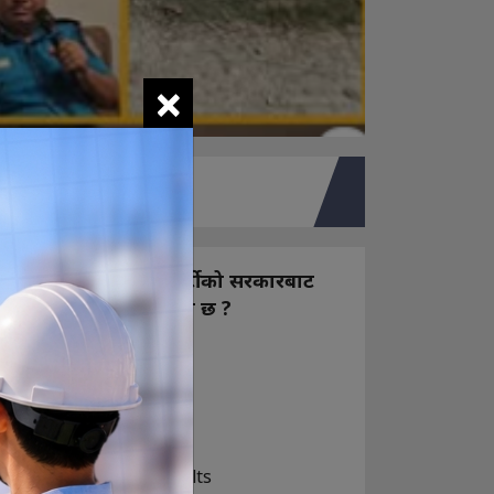
×
तपाइको मत
नयाँ बन्ने राष्ट्रिय स्वतन्त्र पार्टीको सरकारबाट
कस्तो अपेक्षा राख्नुभएको छ ?
निक्कै आशावादी छौ
खोइ, खासै आशा छैन
ज सुकै होस्
View Results