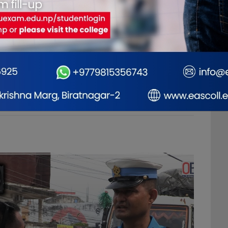
नजातिहरूको विशिष्ट
आर्थिक वृद्धिलाई समावेशी नबनाए
कर तिर्
ंस्कृति नेपालको
सुशासन र
समृद्धि चुनौतीपूर्ण : डा.
हुनुपर्छ
व हो : राष्ट्रपति पौडेल
भट्ट