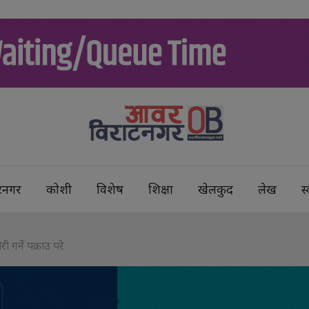
टनगर
कोशी
विशेष
शिक्षा
खेलकुद
लेख
स्
री गर्ने पक्राउ परे