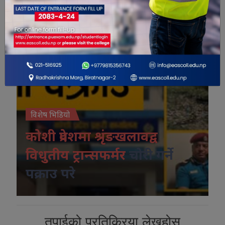
विशेष भिडियो
कोशी प्रदेशमा श्रृंङखलावद्व
विधुतीय ट्रान्सफर्मर
चोरी गर्ने
पक्राउ परे
तपाईको प्रतिक्रिया लेख्नुहोस्