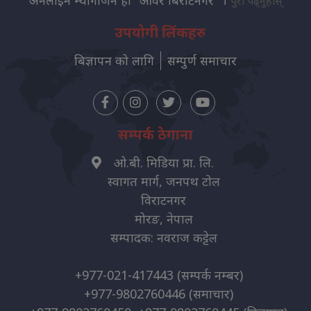
अनलाइन म्यागजिन हो "आवर बिराटनगर" ।
पुरा पढ्नुहोस्
उपयोगी लिंकहरु
बिज्ञापन को लागि
सम्पुर्ण समाचार
सम्पर्क ठेगाना
ओ.बी. मिडिया प्रा. लि.
स्वागत मार्ग, जनपथ टोल
विराटनगर
मोरङ, नेपाल
सम्पादक: नवराज कट्टेल
+977-021-417443
(सम्पर्क नम्बर)
+977-9802760446
(समाचार)