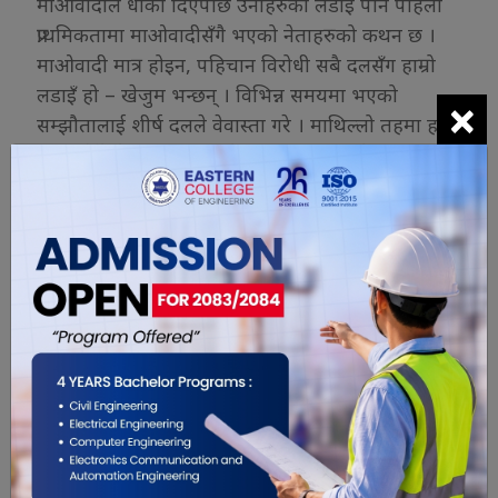
माओवादीले धोका दिएपछि उनीहरुको लडाइँ पनि पहिलो
प्राथमिकतामा माओवादीसँगै भएको नेताहरुको कथन छ ।
माओवादी मात्र होइन, पहिचान विरोधी सबै दलसँग हाम्रो
लडाइँ हो – खेजुम भन्छन् । विभिन्न समयमा भएको
×
सम्झौतालाई शीर्ष दलले वेवास्ता गरे । माथिल्लो तहमा हामी
दवाब दिँदैनौं, अब सडकबाटै सरकार झुकाउँछौं – सचिवले
भने ।
लिम्बुवानको आन्दोलन अराजक छ नि भन्ने सन्दर्भमा उनले
भने – शीर्ष दलले गरेको आन्दोलन जस्तो अराजक
आन्दोलन गरेका छैनौं । हामी शान्तिपूर्ण आन्दोलनमा छौं ।
हाम्रा आन्दोलनसँग कोही डराउनु पर्दैन । उनले एक मधेस
एक प्रदेश, थरुहट, कोच नमान्ने बताएका छन् । अहिलेको
अवस्थामा मान्दैनौं – खजुम भन्छन् । लिम्बुवानलाई कमजोर
बनाउन केन्द्रीय राजनीतिक लागेको सबैलाई थाहा छ ।
तत्कालीन संघीय लिम्बुवान राज्य परिषद्का महासचिव
एवम् संघीय लिम्बुवान पार्टी नेपालका सचिव भन्छन् – अब
दुई कित्तामा राजनीति चल्छ । एकात्मकवादीको एक भाग,