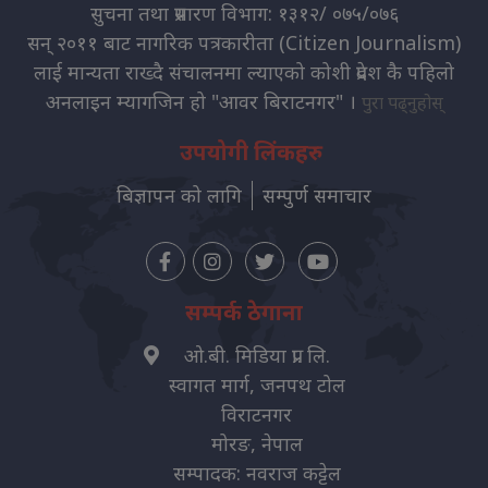
सुचना तथा प्रसारण विभाग: १३१२/ ०७५/०७६
सन् २०११ बाट नागरिक पत्रकारीता (Citizen Journalism)
लाई मान्यता राख्दै संचालनमा ल्याएको कोशी प्रदेश कै पहिलो
अनलाइन म्यागजिन हो "आवर बिराटनगर" ।
पुरा पढ्नुहोस्
उपयोगी लिंकहरु
बिज्ञापन को लागि
सम्पुर्ण समाचार
सम्पर्क ठेगाना
ओ.बी. मिडिया प्रा. लि.
स्वागत मार्ग, जनपथ टोल
विराटनगर
मोरङ, नेपाल
सम्पादक: नवराज कट्टेल