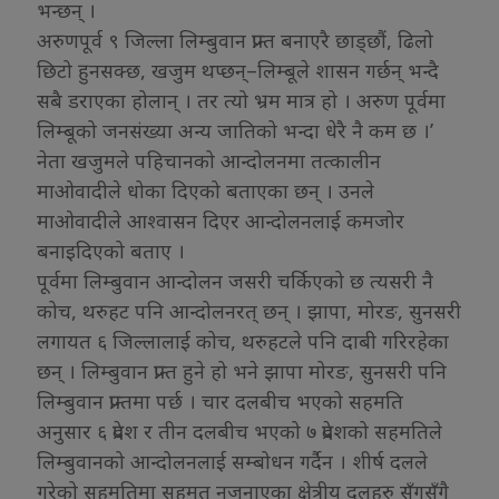
भन्छन् ।
अरुणपूर्व ९ जिल्ला लिम्बुवान प्रान्त बनाएरै छाड्छौं, ढिलो
छिटो हुनसक्छ, खजुम थप्छन्–लिम्बूले शासन गर्छन् भन्दै
सबै डराएका होलान् । तर त्यो भ्रम मात्र हो । अरुण पूर्वमा
लिम्बूको जनसंख्या अन्य जातिको भन्दा धेरै नै कम छ ।’
नेता खजुमले पहिचानको आन्दोलनमा तत्कालीन
माओवादीले धोका दिएको बताएका छन् । उनले
माओवादीले आश्वासन दिएर आन्दोलनलाई कमजोर
बनाइदिएको बताए ।
पूर्वमा लिम्बुवान आन्दोलन जसरी चर्किएको छ त्यसरी नै
कोच, थरुहट पनि आन्दोलनरत् छन् । झापा, मोरङ, सुनसरी
लगायत ६ जिल्लालाई कोच, थरुहटले पनि दाबी गरिरहेका
छन् । लिम्बुवान प्रान्त हुने हो भने झापा मोरङ, सुनसरी पनि
लिम्बुवान प्रान्तमा पर्छ । चार दलबीच भएको सहमति
अनुसार ६ प्रदेश र तीन दलबीच भएको ७ प्रदेशको सहमतिले
लिम्बुवानको आन्दोलनलाई सम्बोधन गर्दैन । शीर्ष दलले
गरेको सहमतिमा सहमत नजनाएका क्षेत्रीय दलहरु सँगसँगै