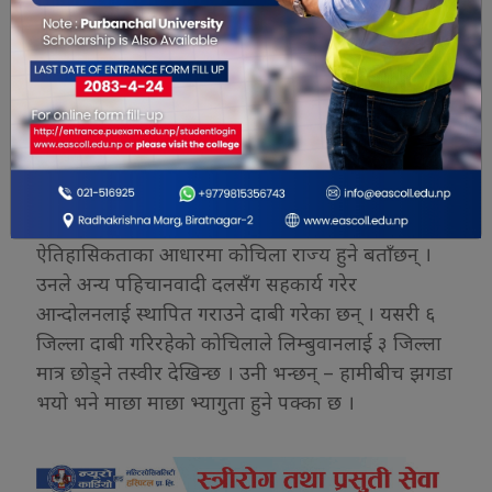
पहिचान पक्षधरको अर्को भाग । उनले भने – लिम्बुवानका
लागि जनमत स्वीकार्न सकिँदैन । लिम्बुवान प्राप्त नभए
निषेधको राजनीति हुने र समानान्तर गतिविधि गर्ने
लिम्बुवानी नेताहरु बताउँछन् ।
यता कोचिला राज्यका लागि आन्दोलनरत् पूर्वी थारुवान
कोचिला राज्य संघर्ष समिति झापा, मोरङ, सुनसरी,
सिराहा, सप्तरी र उदयपुरलाई दाउ छोपिरहेको छ । संघर्ष
समितिका संयोजक श्रीप्रसाद चौधरीले भूगोलको
ऐतिहासिकताका आधारमा कोचिला राज्य हुने बताँछन् ।
उनले अन्य पहिचानवादी दलसँग सहकार्य गरेर
आन्दोलनलाई स्थापित गराउने दाबी गरेका छन् । यसरी ६
जिल्ला दाबी गरिरहेको कोचिलाले लिम्बुवानलाई ३ जिल्ला
मात्र छोड्ने तस्वीर देखिन्छ । उनी भन्छन् – हामीबीच झगडा
भयो भने माछा माछा भ्यागुता हुने पक्का छ ।