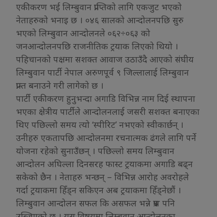
एकीकरण भई लिम्बुवान प्राप्तिको लागि एकजुट भएको
नेताहरुको भनाइ छ । ०४६ सालको आन्दोलनपछि सुरु
भएको लिम्बुवान आन्दोलनले ०६२÷०६३ को
जनआन्दोलनपछि राजनीतिक ट्रयाक लिएको थियो ।
पहिचानको पक्षमा सशक्त आवाज उठाउँदै आएको संघीय
लिम्बुवान पार्टी नेपाल अरुणपूर्व ९ जिल्लालाई लिम्बुवान
प्रान्त बनाउने गरी लागेको छ ।
पार्टी एकीकरण हुनुभन्दा अगाडि विभिन्न नाम दिई स्थापना
भएका क्षेत्रीय पार्टीले आन्दोलनलाई जसरी सशक्त बनाएका
थिए पछिल्लो समय त्यो ‘स्पीरिट’ नभएको स्वीकार्छन् ।
उनीहरु एकतापछि आन्दोलनमा रचनात्मक ढंगले लागि पर्ने
योजना रहेको सुनाउँछन् । पछिल्लो समय लिम्बुवान
आन्दोलन अघिल्ला दिनसरह फास्ट ट्रयाकमा अगाडि बढ्न
सकेको छैन । नेताहरु भन्छन् – विभिन्न आरोह अवरोहले
गर्दा ट्रयाकमा हिँड्न सकिएन अब ट्रयाकमा हिँड्नेछौं ।
लिम्बुवान आन्दोलन सफल कि असफल भन्ने प्रश्न पनि
उब्जिएको छ । यस विषयमा लिम्बुवान आन्दोलनका