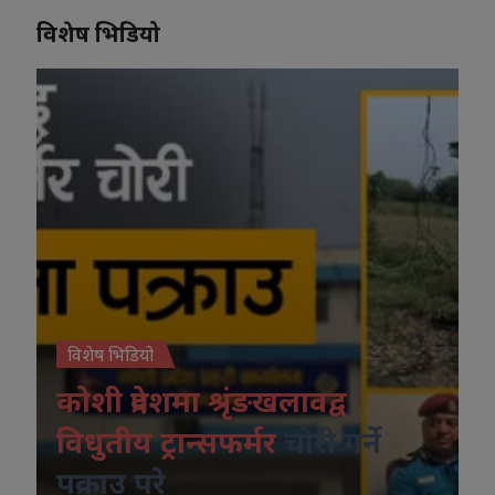
विशेष भिडियो
विशेष भिडियो
कोशी प्रदेशमा श्रृंङखलावद्व
विधुतीय ट्रान्सफर्मर
चोरी गर्ने
पक्राउ परे