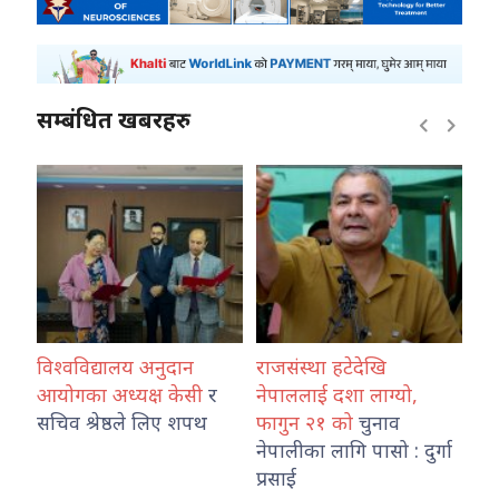
सम्बंधित खबरहरु
विश्वविद्यालय अनुदान
राजसंस्था हटेदेखि
कोश
ारा
आयोगका अध्यक्ष केसी
र
नेपाललाई दशा लाग्यो,
नेप
सचिव श्रेष्ठले लिए शपथ
फागुन २१ को
चुनाव
तथ
नेपालीका लागि पासो : दुर्गा
का
प्रसाई