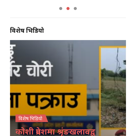
विशेष भिडियो
विशेष भिडियो
कोशी प्रदेशमा श्रृंङखलावद्व