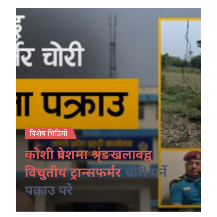
विशेष भिडियो
कोशी प्रदेशमा श्रृंङखलावद्व
विधुतीय ट्रान्सफर्मर
चोरी गर्ने
पक्राउ परे