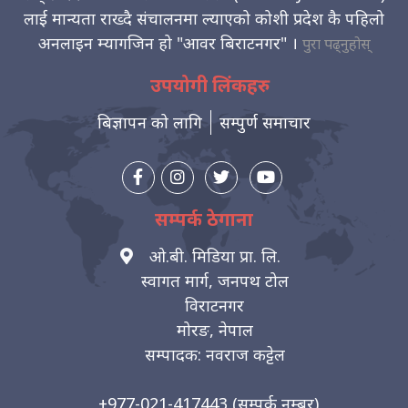
लाई मान्यता राख्दै संचालनमा ल्याएको कोशी प्रदेश कै पहिलो
अनलाइन म्यागजिन हो "आवर बिराटनगर" ।
पुरा पढ्नुहोस्
उपयोगी लिंकहरु
बिज्ञापन को लागि
सम्पुर्ण समाचार
सम्पर्क ठेगाना
ओ.बी. मिडिया प्रा. लि.
स्वागत मार्ग, जनपथ टोल
विराटनगर
मोरङ, नेपाल
सम्पादक: नवराज कट्टेल
+977-021-417443
(सम्पर्क नम्बर)