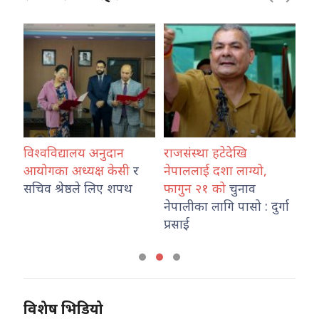
विश्वविद्यालय अनुदान
राजसंस्था हटेदेखि
कोश
ारा
आयोगका अध्यक्ष केसी
र
नेपाललाई दशा लाग्यो,
नेप
उ
सचिव श्रेष्ठले लिए शपथ
फागुन २१ को
चुनाव
तथ
नेपालीका लागि पासो : दुर्गा
का
प्रसाई
विशेष भिडियो