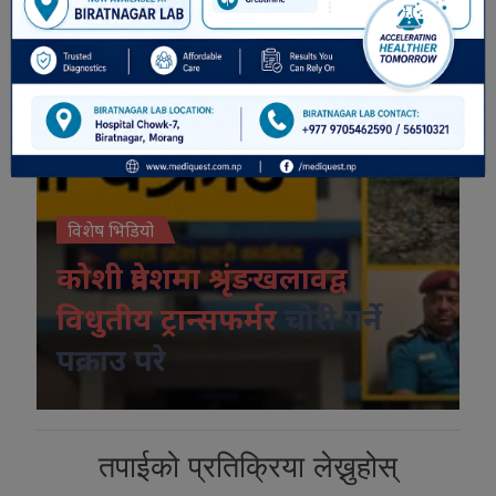
विशेष भिडियो
कोशी प्रदेशमा श्रृंङखलावद्व
विधुतीय ट्रान्सफर्मर
चोरी गर्ने
पक्राउ परे
तपाईको प्रतिक्रिया लेख्नुहोस्