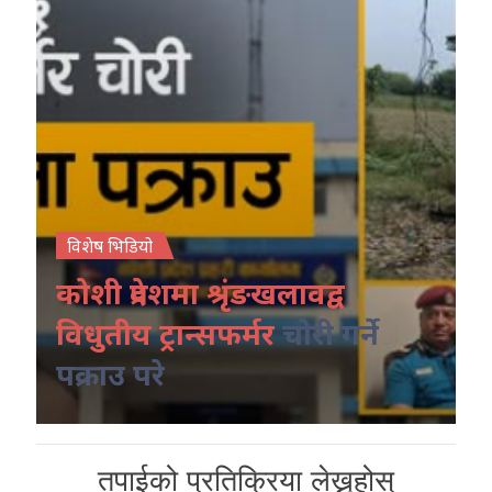
विशेष भिडियो
कोशी प्रदेशमा श्रृंङखलावद्व
विधुतीय ट्रान्सफर्मर
चोरी गर्ने
पक्राउ परे
तपाईको प्रतिक्रिया लेख्नुहोस्