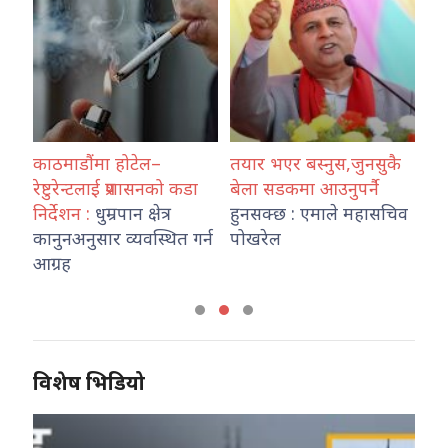
र्दै
काठमाडौंमा होटेल–
तयार भएर बस्नुस,जुनसुकै
वर्
,
रेष्टुरेन्टलाई प्रशासनको कडा
बेला सडकमा आउनुपर्नै
जल
निर्देशन :
धुम्रपान क्षेत्र
हुनसक्छ : एमाले महासचिव
वि
कानुनअनुसार व्यवस्थित गर्न
पोखरेल
हो
आग्रह
विशेष भिडियो