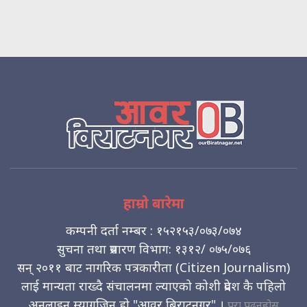
हाम्रो बारेमा
कम्पनी दर्ता नम्बर : १५२१५३/०७३/०७४
सुचना तथा प्रसारण विभाग: १३१२/ ०७५/०७६
सन् २०११ बाट नागरिक पत्रकारीता (Citizen Journalism)
लाई मान्यता राख्दै संचालनमा ल्याएको कोशी प्रदेश कै पहिलो
अनलाइन म्यागजिन हो "आवर बिराटनगर" ।
पुरा पढ्नुहोस्