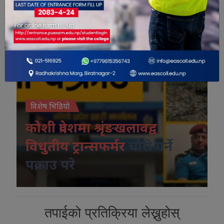
विशेष भिडियो
कोशी प्रदेशमा श्रृंङखलावद्व
विधुतीय ट्रान्सफर्मर
चोरी गर्ने
पक्राउ परे
तपाईको प्रतिक्रिया लेख्नुहोस्