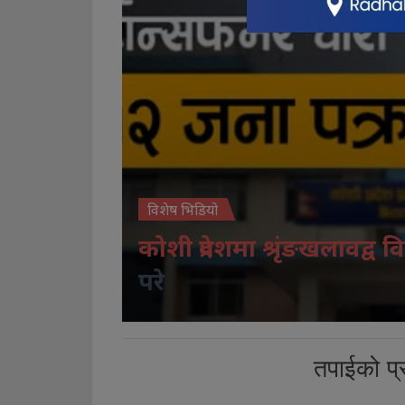
विशेष भिडियो
कोशी प्रदेशमा श्रृंङखलावद्व वि
परे
तपाईको प्र