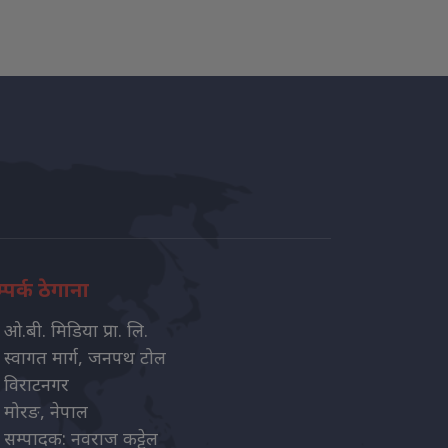
्पर्क ठेगाना
ओ.बी. मिडिया प्रा. लि.
स्वागत मार्ग, जनपथ टोल
विराटनगर
मोरङ, नेपाल
सम्पादक: नवराज कट्टेल