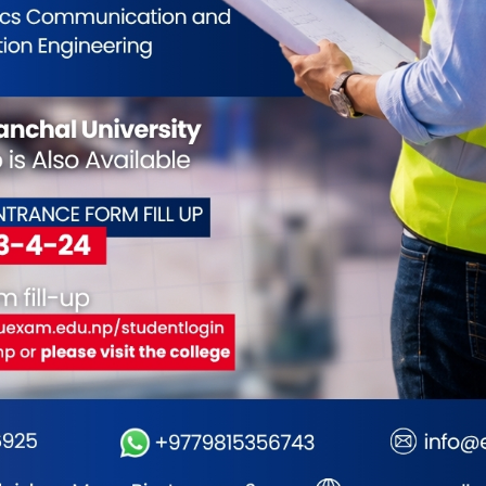
ोली बजारमा,
शिक्षा मन्त्रालयमा उच्च शिक्षा नीति
लेटाङ 
ग्यास भण्डारण
गरे
कार्यशालाको पहिलो सत्र सम्पन्न
‘आफ्नो
रबाही : मोरङ प्रशासन
जान्नुहो