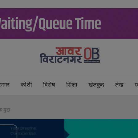
टनगर
कोशी
विशेष
शिक्षा
खेलकुद
लेख
स्
मुद्दा