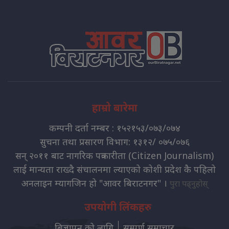
हाम्रो बारेमा
कम्पनी दर्ता नम्बर : १५२१५३/०७३/०७४
सुचना तथा प्रसारण विभाग: १३१२/ ०७५/०७६
सन् २०११ बाट नागरिक पत्रकारीता (Citizen Journalism)
लाई मान्यता राख्दै संचालनमा ल्याएको कोशी प्रदेश कै पहिलो
अनलाइन म्यागजिन हो "आवर बिराटनगर" ।
पुरा पढ्नुहोस्
उपयोगी लिंकहरु
बिज्ञापन को लागि
सम्पुर्ण समाचार