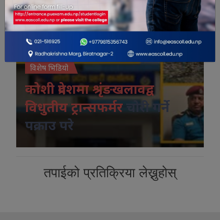
विशेष भिडियो
कोशी प्रदेशमा श्रृंङखलावद्व
विधुतीय ट्रान्सफर्मर
चोरी गर्ने
पक्राउ परे
तपाईको प्रतिक्रिया लेख्नुहोस्