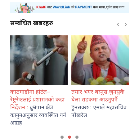
सम्बंधित खबरहरु
र्दै
काठमाडौंमा होटेल–
तयार भएर बस्नुस,जुनसुकै
वर्
,
रेष्टुरेन्टलाई प्रशासनको कडा
बेला सडकमा आउनुपर्नै
जल
निर्देशन :
धुम्रपान क्षेत्र
हुनसक्छ : एमाले महासचिव
वि
कानुनअनुसार व्यवस्थित गर्न
पोखरेल
हो
आग्रह