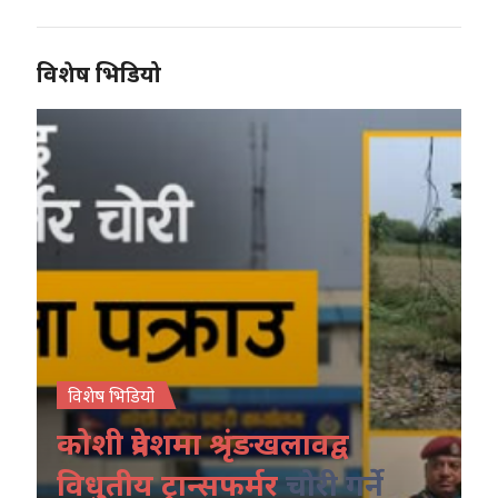
विशेष भिडियो
विशेष भिडियो
कोशी प्रदेशमा श्रृंङखलावद्व
विधुतीय ट्रान्सफर्मर
चोरी गर्ने