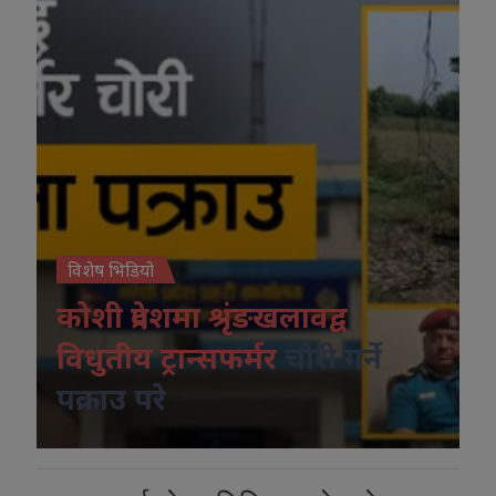
विशेष भिडियो
कोशी प्रदेशमा श्रृंङखलावद्व
विधुतीय ट्रान्सफर्मर
चोरी गर्ने
पक्राउ परे