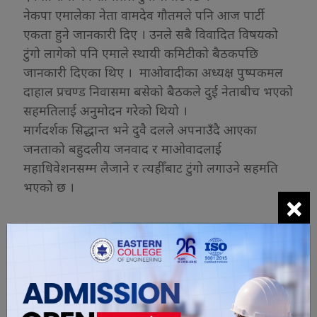
नेकपा एमालेका नेता वामदेव गौतमले पनि आज पार्टी
एकता हुने जानकारी दिए । उनले सबै विवादित विषयको
टुंगो लागेको पनि एमाले स्थायी कमिटीको बैठकपछि
जानकारी दिएका थिए । माओवादीका अध्यक्ष पुष्पकमल
दाहाल प्रचण्ड निवासमा बसेको बैठकले दुई नेताबीच भएको
सहमतिलाई अनुमोदन गरेको थियो ।
मार्गदर्शक सिद्धान्त भने दुवै दलले अपनाउँदै आएका
जनताको बहुदलीय जनवाद र माओवादलाई
महाधिवेशनसम्म लैजाने र त्यहीँबाट टुंगो लगाउने सहमति
भएको छ ।
×
यो खबर पढेर तपाईलाई कस्तो महसुस
भयो ?