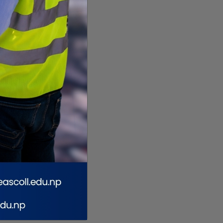
विराटनगर ३ मानगढको ३२ औँ
मैदानबाट भाग्ने वा लुकेर बस्ने
रथयात्रा
निकालिदै , सहभागी हुन
समय होइन,
एकताबद्ध हुने बेल
भक्तजनलाई आह्वान
हो : राजेन्द्र लिङदेन