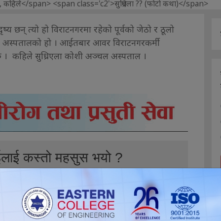
्य छन् त्यो हो विराटनगरमा रहेको पूर्वको जेठो र ठूलो
 अस्पतालको हो । आईतबार आवर विराटनगरकर्मी
ु । कहिले सुध्रिएला कोशी अञ्चल अस्पताल ।
ईलाई कस्तो महसुस भयो ?
0
0
0
0