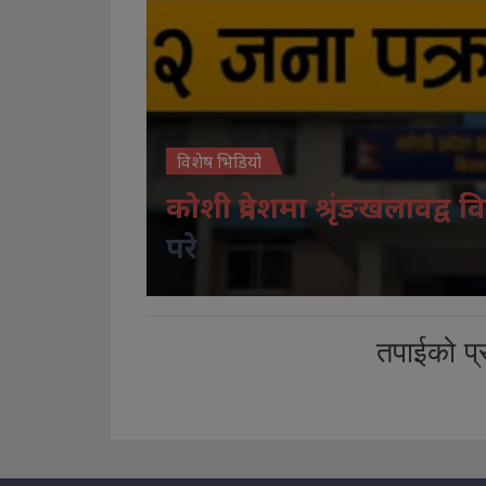
विशेष भिडियो
कोशी प्रदेशमा श्रृंङखलावद्व वि
परे
तपाईको प्र