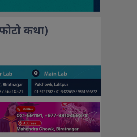
? (फोटो कथा)