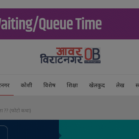
टनगर
कोशी
विशेष
शिक्षा
खेलकुद
लेख
स्
ला ?? (फोटो कथा)