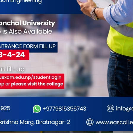
षधि लिमिटेडदेखि नेपाल
गिरी विरुद्ध अनुसन्धान गर्न
यरलाइन्ससम्म सकारात्मक
अदालतबाट चार
दिनको म्याद
तिजा
देखिन थालेको प्रधानमन्त्री
थप, कारागारबाटै पेट्रोलपम्प
ाहको दाबी
कब्जा