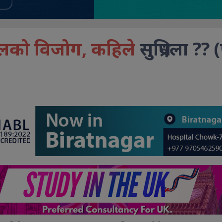
लको विजोग, कहिले
सुध्रिएला ?