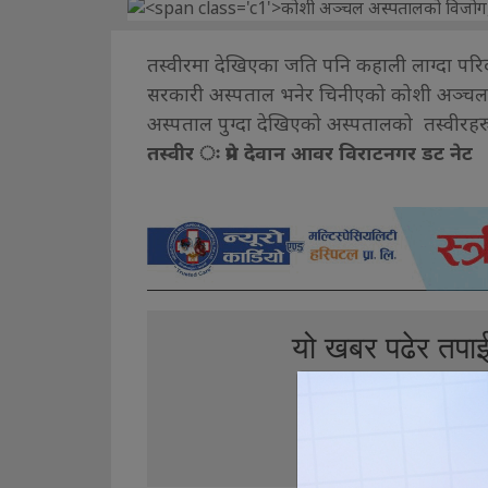
तस्वीरमा देखिएका जति पनि कहाली लाग्दा परिदृष
सरकारी अस्पताल भनेर चिनीएको कोशी अञ्चल
अस्पताल पुग्दा देखिएको अस्पतालको तस्वीरहर
तस्वीर ः प्रेम देवान आवर विराटनगर डट नेट
यो खबर पढेर तपा
0
0