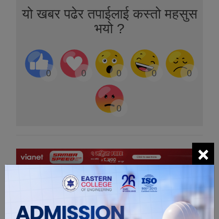
यो खबर पढेर तपाईलाई कस्तो महसुस
भयो ?
0
0
0
0
0
0
×