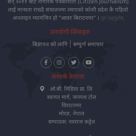
सन् २०११ बाट नागरिक पत्रकारीता (Citizen Journalism)
लाई मान्यता राख्दै संचालनमा ल्याएको कोशी प्रदेश कै पहिलो
अनलाइन म्यागजिन हो "आवर बिराटनगर" ।
पुरा पढ्नुहोस्
उपयोगी लिंकहरु
बिज्ञापन को लागि
सम्पुर्ण समाचार
सम्पर्क ठेगाना
ओ.बी. मिडिया प्रा. लि.
स्वागत मार्ग, जनपथ टोल
विराटनगर
मोरङ, नेपाल
सम्पादक: नवराज कट्टेल