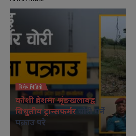
विशेष भिडियो
कोशी प्रदेशमा श्रृंङखलावद्व
विधुतीय ट्रान्सफर्मर
चोरी गर्ने
पक्राउ परे