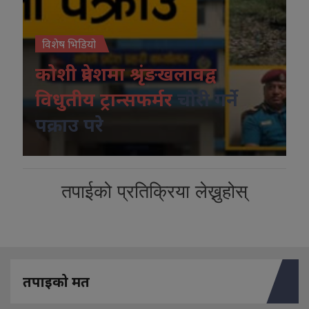
विशेष भिडियो
कोशी प्रदेशमा श्रृंङखलावद्व
विधुतीय ट्रान्सफर्मर
चोरी गर्ने
पक्राउ परे
तपाईको प्रतिक्रिया लेख्नुहोस्
तपाइको मत