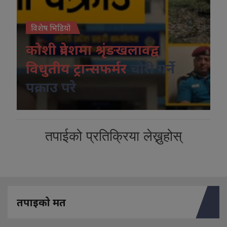
विशेष भिडियो
कोशी प्रदेशमा श्रृंङखलावद्व
विधुतीय ट्रान्सफर्मर
चोरी गर्ने
पक्राउ परे
तपाईको प्रतिक्रिया लेख्नुहोस्
तपाइको मत