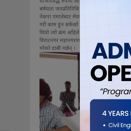
योजनावद्ध रुपमा अघि नबढेको कारण जनप्रति
बर्षयता जनप्रतिनिधि नेतृत्वमा आएपछि देखिन
नेकपा एमालेबाट मेयरका उम्मेदवार विनोद ढक
गरी काम हुन सकेको छैन, उनले भने । जनप्रतिनि
थियो त्यो क्रम अहिले पनि उस्तै रहेको उनको भ
विराटनगर महानगरपालिकाका मेयर भीम पराजुली
गरेको दाबी गर्छन् ।