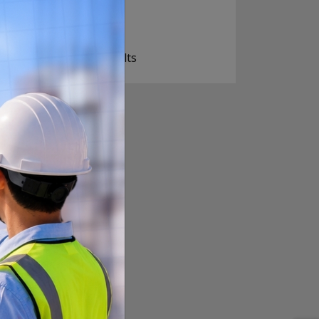
खोइ, खासै आशा छैन
ज सुकै होस्
View Results