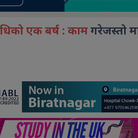
िधिको एक बर्ष : काम
गरेजस्तो म