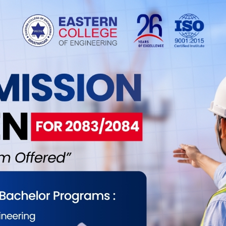
निधिहरु आलोचिन हुन थालेको उनको भनाई छ । एक
े गरि काम हुन नसक्नु नगरवासीको लागि सुखद नभएको
ालले बताए । विराटनगरको विकासको कुरा भएपनि देखिने
धि आएपनि जनताले हिजा जस्तो सास्ती ब्यहोर्नु परेको
नाई छ ।
 सिमित श्रोत र साधनका बिच महानगरले उल्लेख्य काम