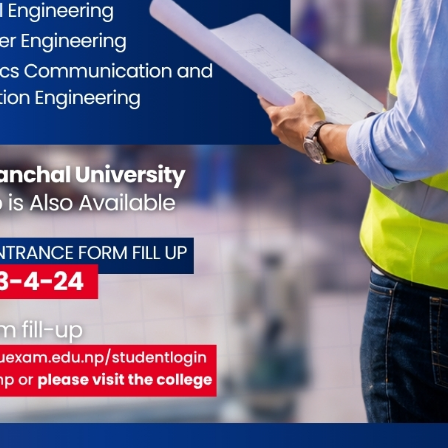
ले मेयर पराजुलीसँग ठुलै परिवर्तनको आशा राखेका थिए ।
रको सुधारका काम हुन सकेन । तर जनप्रतिनिधिले नेतृत्व
ा पर्यो । अस्तब्यस्त बनेको विराटनगरलाई मुलधारमा
 बताउँछन् । वाढी पछि चाडपर्ब, प्रतिनिधि सभा र प्रदेश
रह्यो ।
होरमैलाको समस्यालाई हटाउन नाला सफाई कार्यलाई
 खाल्डा खुल्डी पुर्ने योजना सय दिनमा कार्यान्वयनमा
कन विनाका नालीमा ढकन हाल्ने काम, नालामा फोहोर
्ने कामको एक बर्ष पछि शूरुवात, ई चौतारी निर्माणको
्युतीय शवदाहगृह निर्माणको काम शुरु हुन सकेन । एक
यक्रम आएन, विराटनगर जुट मिल्स संचालनको काम अघि बढ्न