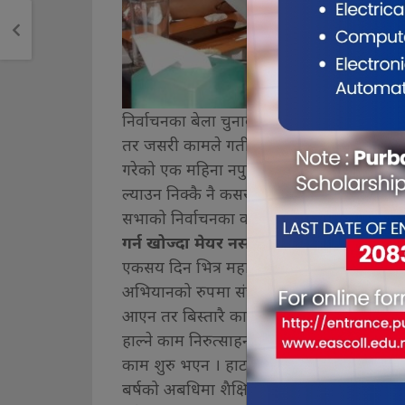
निर्वाचनका बेला चुनावी नारा लगाउँदा नगरवासी
तर जसरी कामले गती लिनु पर्ने थियो त्यो अनुसा
गरेको एक महिना नपुग्दै महानगर बाढीको चपेटाम
ल्याउन निक्कै नै कसरत गर्नुपरेको मेयर पराजुली
सभाको निर्वाचनका कारण महानगरको काम सुस्त 
गर्न खोज्दा मेयर नसकेको काम
एकसय दिन भित्र महानगर क्षेत्रको डुवान र फो
अभियानको रुपमा संचालन गर्ने तथा सडकमा भएका
आएन तर बिस्तारै कार्यान्वयन आएको थियो । ढ
हाल्ने काम निरुत्साहन तथा सडकमा डस्टविन राख
काम शुरु भएन । हाटखोला र परोपकारघाटमा बिद
बर्षको अबधिमा शैक्षिक बेरोजगार लक्षित कार्