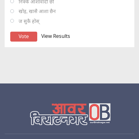
निक्कै आशावादी छौ
खोइ, खासै आशा छैन
ज सुकै होस्
View Results