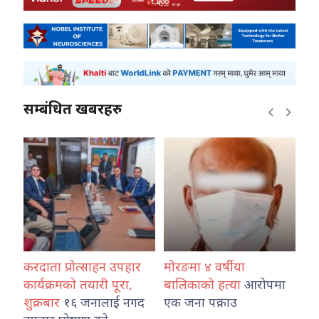
सम्बंधित खबरहरु
ंकका
करदाता प्रोत्साहन उपहार
मोरङमा ४ वर्षीया
वि
न
कार्यक्रमको तयारी पूरा,
बालिकाको हत्या
आरोपमा
ओर्
शुक्रबार
१६ जनालाई नगद
एक जना पक्राउ
अभ