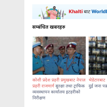
सम्बंधित खबरहरु
रहरी प्रमुखबाट नेपाल
भेडेटारबाट ६४७ किलो गाँजासहित
देशमा शान्
सुरक्षा तथा ट्राफिक
दुई जना पक्राउ
सरकार क्रि
ार्यालय इटहरीको