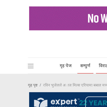
गृह पेज
सम्पुर्ण
विरा
गृह पृष्ट
रविन भुजेलले अाज मिल्स एरियामा बबाल मच्चा