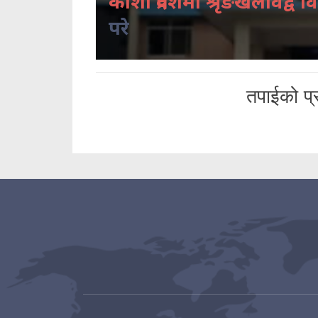
कोशी प्रदेशमा श्रृंङखलावद्व वि
परे
तपाईको प्र