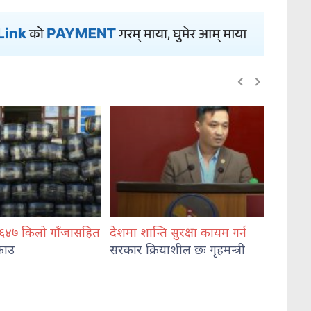
ति सुरक्षा कायम गर्न
दिदीको घरकोठामै करणी,
विश्वव
याशील छः गृहमन्त्री
लेटाङबाट
आरोपी गुरुङ पक्राउ
अध्यक्ष
शपथ