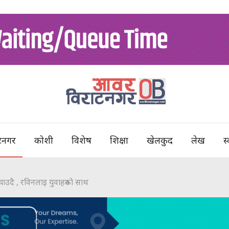
टनगर
कोशी
विशेष
शिक्षा
खेलकुद
लेख
स्
उदै , रविनलाइ युवाहरुकाे साथ