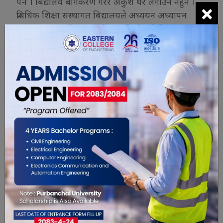
पर्ने । बिद्यालय बर्गिकरण गरेर अंकुश धेरै लगाउन नहुने ।
×
प्रबिधिक शिक्षा संस्थागत बिद्यालयले अध्ययन अध्यापन
गराउन पाउनु पर्ने । सामुदायिक र निजी सबै बिद्यालयका
बालबालिकाले छात्रबृती पाउनु पर्ने माग उनको छ ।
सामुदायिक बिद्यालयको गुणस्तर बृद्धीकालागि विद्यालय
बिकास योजना, बिद्यालय ब्यवस्थापन समितिले बनाउनु
पर्नेमा त्यसो हुन नसकेकोले त्यो लागु गर्ने गरी कानुन
आएकोले सकारात्मक रहेको औल्याएका छन् । नियमित
बिद्यालय पठाएन भने त्यो अभिभावकलाई दिईने सुबिधा
कट्टा करिनु पर्ने । शिक्षक सरुवाको लागि शिक्षा समितिबाट
स्वीकृती लिईनु पर्ने भन्ने बिषय पनि गम्भीर रुपमा उठेको छ
।
अभिभावक संघका प्रदेश संयोजक देबी पन्थीले अंग्रेजी
माध्यामको नाममा लिई रहेको शुल्कको बिषयमा बिधेयकमा
कुनै कुरा उल्लेख नभएको, बिद्यालय भित्र प्रयोग हुने
जंगफुडका बिषयलाई रोक्नु पर्ने, बिद्यालयको भौतिक
पुर्बाधार बृद्धी गरिनु पर्ने बिषय छुटेकोले समेट्न सुझाव