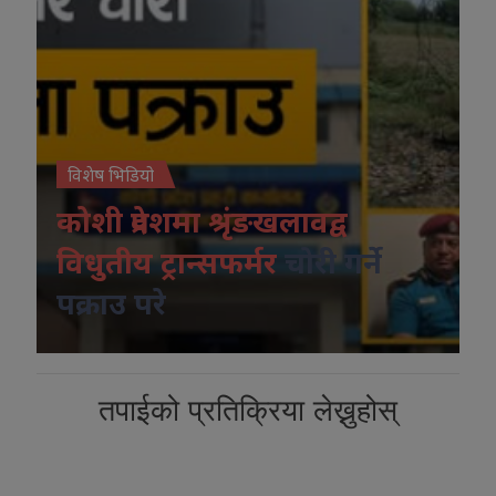
विशेष भिडियो
कोशी प्रदेशमा श्रृंङखलावद्व
विधुतीय ट्रान्सफर्मर
चोरी गर्ने
पक्राउ परे
तपाईको प्रतिक्रिया लेख्नुहोस्