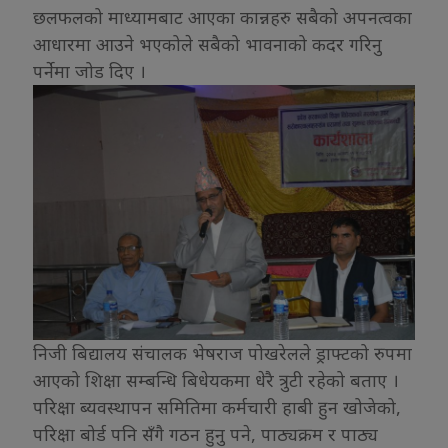
छलफलको माध्यामबाट आएका कान्नहरु सबैको अपनत्वका
आधारमा आउने भएकोले सबैको भावनाको कदर गरिनु
पर्नेमा जोड दिए ।
निजी बिद्यालय संचालक भेषराज पोखरेलले ड्राफ्टको रुपमा
आएको शिक्षा सम्बन्धि बिधेयकमा धेरै त्रुटी रहेको बताए ।
परिक्षा ब्यवस्थापन समितिमा कर्मचारी हाबी हुन खोजेको,
परिक्षा बोर्ड पनि सँगै गठन हुनु पने, पाठ्यक्रम र पाठ्य