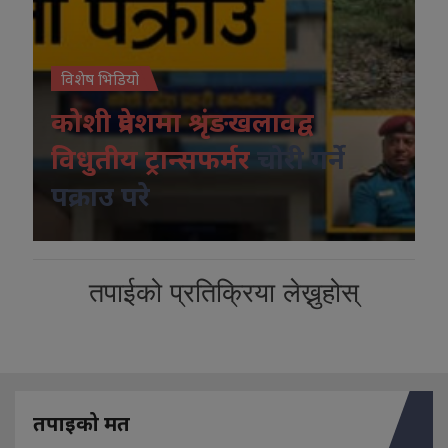
विशेष भिडियो
कोशी प्रदेशमा श्रृंङखलावद्व
विधुतीय ट्रान्सफर्मर
चोरी गर्ने
पक्राउ परे
तपाईको प्रतिक्रिया लेख्नुहोस्
तपाइको मत