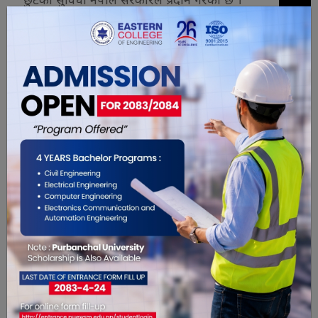
शहरी विकास तथा भवन निर्माण विभाग डिभिजन कार्यालय
मोरङले गत २९ मंसिरमै नेपालतर्फ निर्माण हुने आइसीपीका
लागि आवश्यक जग्गा भारतीय पक्षलाई हस्तान्तर गरेको
थियो । (अनलाइन खबर)
यो खबर पढेर तपाईलाई कस्तो महसुस
भयो ?
0
0
0
0
0