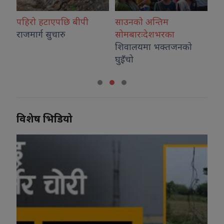
 बीपी
साउनको अन्तिम
ग्यास लुकाएकाे आराेपम
सोमबारःदेशभरका
बिक्रेतालाई
५० हजार
शिवालयमा भक्तजनको
जरिवाना
घुइँचो
विशेष भिडियो