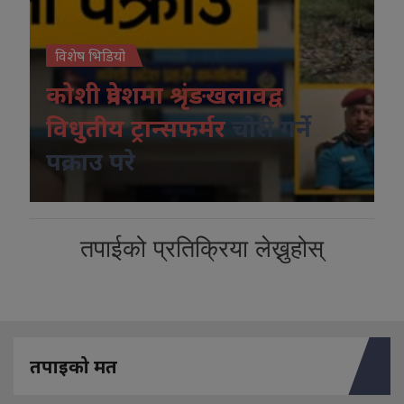
विशेष भिडियो
कोशी प्रदेशमा श्रृंङखलावद्व
विधुतीय ट्रान्सफर्मर
चोरी गर्ने
पक्राउ परे
तपाईको प्रतिक्रिया लेख्नुहोस्
तपाइको मत