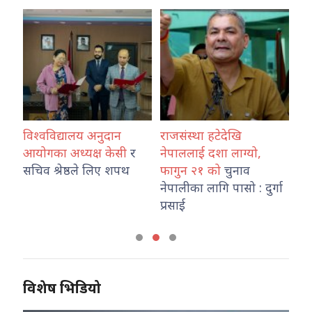
विश्वविद्यालय अनुदान
राजसंस्था हटेदेखि
कोशी प
आयोगका अध्यक्ष केसी
र
नेपाललाई दशा लाग्यो,
नेपाल 
सचिव श्रेष्ठले लिए शपथ
फागुन २१ को
चुनाव
तथा ट
नेपालीका लागि पासो : दुर्गा
कार्य
प्रसाई
विशेष भिडियो