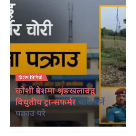
विशेष भिडियो
कोशी प्रदेशमा श्रृंङखलावद्व
विधुतीय ट्रान्सफर्मर
चोरी गर्ने
पक्राउ परे