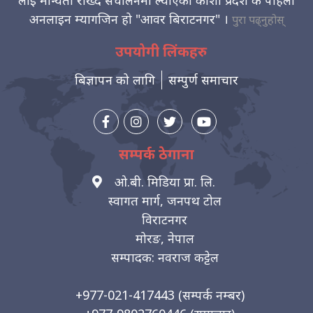
लाई मान्यता राख्दै संचालनमा ल्याएको कोशी प्रदेश कै पहिलो
अनलाइन म्यागजिन हो "आवर बिराटनगर" ।
पुरा पढ्नुहोस्
उपयोगी लिंकहरु
बिज्ञापन को लागि
सम्पुर्ण समाचार
सम्पर्क ठेगाना
ओ.बी. मिडिया प्रा. लि.
स्वागत मार्ग, जनपथ टोल
विराटनगर
मोरङ, नेपाल
सम्पादक: नवराज कट्टेल
+977-021-417443
(सम्पर्क नम्बर)