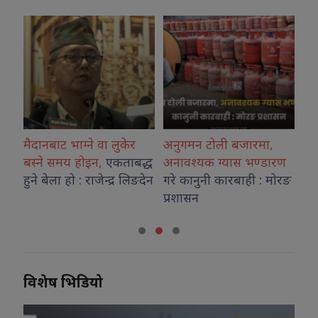
मैदानबाट भाग्ने वा लुकेर
अनुगमन टोली बजारमा,
शिक्षा
बस्ने समय होइन,
एकताबद्ध
अनावश्यक ग्यास भण्डारण
शिक्षा
हुने बेला हो : राजेन्द्र लिङदेन
गरे कानुनी कारबाही : मोरङ
पहिलो 
प्रशासन
विशेष भिडियो