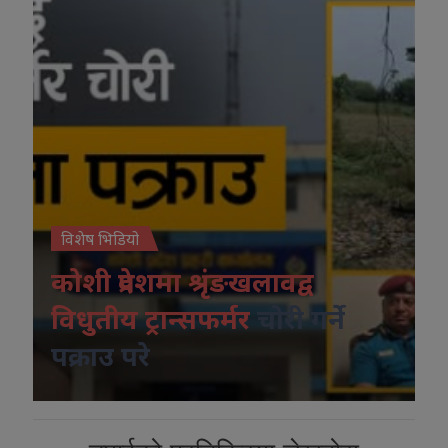
विशेष भिडियो
कोशी प्रदेशमा श्रृंङखलावद्व
विधुतीय ट्रान्सफर्मर
चोरी गर्ने
पक्राउ परे