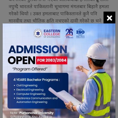
नपुग्दै भारतले पाकिस्तानी भूभागमा मंगलबार बिहानै हमला
×
गरेकाे थियाे । उक्त हमलाबाट पाकिस्तानले कुनै पनि
मानवीय तथा भौतिक क्षति नभएको दावी गरेको छ भने
भारतले सयाैं मारिएकाे दावी गरेकाे थियाे । कसैले ४० भन्दा
बढी आतङ्ककारी मारिएकाे दावी गरेका छन् भने कसैले ३००
देखि ४०० जनाको मृत्यु भएको दावी गरेका छन्।
मंगलबार ३: ४५ बजे भारतको वायु सेनाले पाकिस्तानी
कब्जा रहेको कश्मीरमा रहेका आतंकवादी केम्पहरुमा १२
ओटा मिराज २००० फाइटर जेट विमानबाट बम आक्रमण
गरेको थियाे ।
यो खबर पढेर तपाईलाई कस्तो महसुस