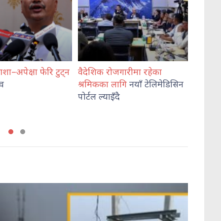
 रोजगारीमा रहेका
विराटनगरमा ग्यास अभाव :
तयार
का लागि
नयाँ टेलिमेडिसिन
साथीकोमा खाना
खान बाध्य
सडक
याइँदै
विद्यार्थी, बजारभर उपभोक्ता
एमा
मारमा