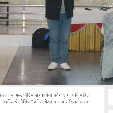
्प एन अल्टरनेटिभ सहकार्यमा प्रदेश १ मा पनि पहिलो
 गभर्नेन्स फेलोसिप ” को आवेदन मंगलबार विराटनगरमा