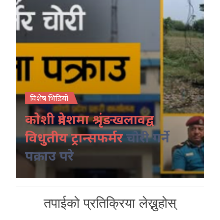
विशेष भिडियो
कोशी प्रदेशमा श्रृंङखलावद्व
विधुतीय ट्रान्सफर्मर
चोरी गर्ने
पक्राउ परे
तपाईको प्रतिक्रिया लेख्नुहोस्