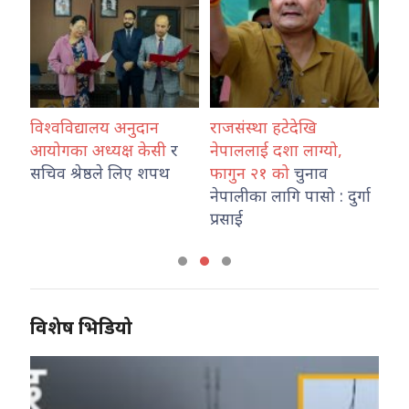
विश्वविद्यालय अनुदान
राजसंस्था हटेदेखि
कोश
ारा
आयोगका अध्यक्ष केसी
र
नेपाललाई दशा लाग्यो,
नेप
उ
सचिव श्रेष्ठले लिए शपथ
फागुन २१ को
चुनाव
तथ
नेपालीका लागि पासो : दुर्गा
का
प्रसाई
विशेष भिडियो