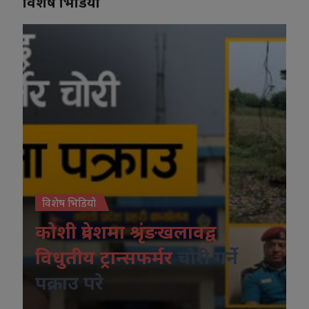
विशेष भिडियो
विशेष भिडियो
कोशी प्रदेशमा श्रृंङखलावद्व
विधुतीय ट्रान्सफर्मर
चोरी गर्ने
पक्राउ परे