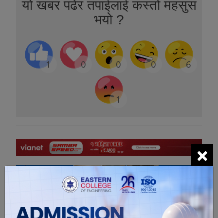
यो खबर पढेर तपाईलाई कस्तो महसुस
भयो ?
1
0
0
0
6
1
×