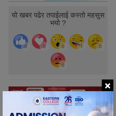
यो खबर पढेर तपाईलाई कस्तो महसुस
भयो ?
0
0
0
1
0
0
×