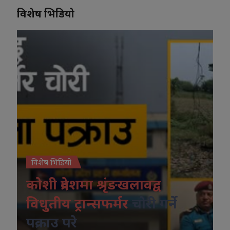
विशेष भिडियो
विशेष भिडियो
कोशी प्रदेशमा श्रृंङखलावद्व
विधुतीय ट्रान्सफर्मर
चोरी गर्ने
पक्राउ परे