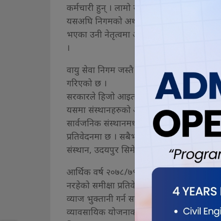
कर्मचारी हुन् । लामो समय निगमका विभिन्न तहम
यसअघि निगमको अर्थ विभागका निर्देशक थिए ।
भएका उनी नेतृत्वमा आएपछि पनि निगमको व्यापा
।
वायु सेवा निगम जस्तै अरु १४ वटा सरकारी संस्
गरिएको छ ।
सरकारले हिजो आइतबार संसद्मा ‘सार्वजनिक संस्था
यसमा संस्थानहरुको आर्थिक अवस्थाको चित्र वण
सार्वजनिक संस्थानमध्ये २६ नाफामा रहेको देखिन
प्रतिवेदनमा छ । सबैभन्दा बढी खुद नोक्सान वाय
संस्थान, उदयपुर सिमेन्ट उद्योग लिमिटेड र नेप
आर्थिक वर्ष २०७८/७९ को तुलनामा खुद नोक्सान
नरहेको समीक्षा प्रतिवेदनमा उल्लेख छ । वित्त
व्याज भुक्तानी गर्न समस्या हुनु, उच्च प्रशास
व्यावसायिक योजनाको न्यून कार्यान्वयनलगायत 