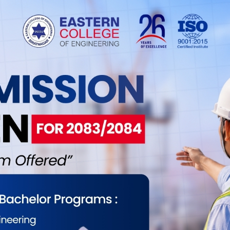
ा रहेर काम गर्दा चर्को विवादमा समेत परेका अधिकारी
 निगमभित्रको कमीसनको जालो र एजेन्सीसँग हिमचिम
रिक प्रभाव विस्तार हुननसकेर घाटामा चलिरहेको देखिन्छ
थान पनि घाटामा चलिरहेको वार्षिक समीक्षामा उल्लेख
नको वार्षिक समीक्षा’ प्रतिवेदन प्रस्तुत गरेको थियो ।
र्न गरिएको छ । गत आर्थिक वर्ष २०७९/८० सम्ममा ४४ वटा
्छ । तर १५ घाटामा र तीन संस्थानको कारोबार शून्य रहेको
ुसेवा निगम हो भने नेपाल खानेपानी संस्थान, दुग्ध विकास
ाल टेलिभिजन पनि उच्च घाटामा छन् ।
 घटे तापनि संस्थानको वित्तीय अवस्था सन्तोषजनक
ीय संस्थाबाट कर्जा लिइ खरिद गरिएका जहाजको साँवा र
निक खर्च, जहाजको न्यून सञ्चालन, समयमा उडान नहुनु,
कारणले समग्र अवस्था खस्कँदो देखिएको प्रतिवेदनमा