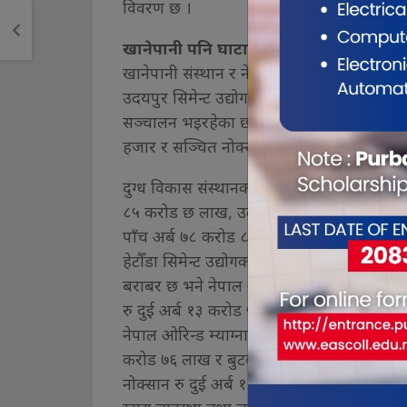
विवरण छ ।
खानेपानी पनि घाटामै
खानेपानी संस्थान र नेपाल टेलिभिजन आव २०७५/
उदयपुर सिमेन्ट उद्योग लिमिटेड आव २०७६/७७ र
सञ्चालन भइरहेका छन् । गत आर्थिक वर्षमा खा
हजार र सञ्चित नोक्सान रु तीन अर्ब तीन करो
दुग्ध विकास संस्थानको खुद नोक्सान रु ४८ कर
८५ करोड छ लाख, उदयरपुर सिमेन्टको खुद नोक्
पाँच अर्ब ७८ करोड ८२ लाख बराबर छ ।
हेटौँडा सिमेन्ट उद्योगको खुद नोक्सान रु २५ 
बराबर छ भने नेपाल औषधि लिमिटेडको गत आवक
रु दुई अर्ब १३ करोड ५९ लाख बराबर छ ।
नेपाल ओरिन्ड म्याग्नासाइट प्रालिको खुद नोक्स
करोड ७६ लाख र बुटवल धागो कारखानाको खुद न
नोक्सान रु दुई अर्ब १२ लाख बराबर छ ।