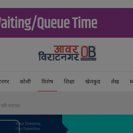
टनगर
कोशी
विशेष
शिक्षा
खेलकुद
लेख
स्
ग पनि घाटामा