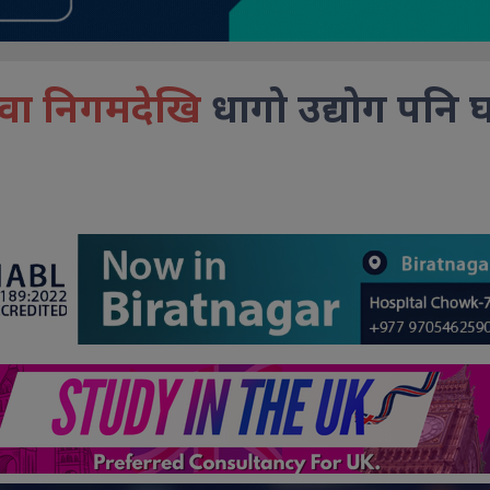
सेवा निगमदेखि
धागो उद्योग पनि 