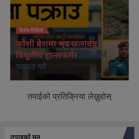
विशेष भिडियो
कोशी प्रदेशमा श्रृंङखलावद्व
विधुतीय ट्रान्सफर्मर
चोरी गर्ने
पक्राउ परे
तपाईको प्रतिक्रिया लेख्नुहोस्
तपाइको मत