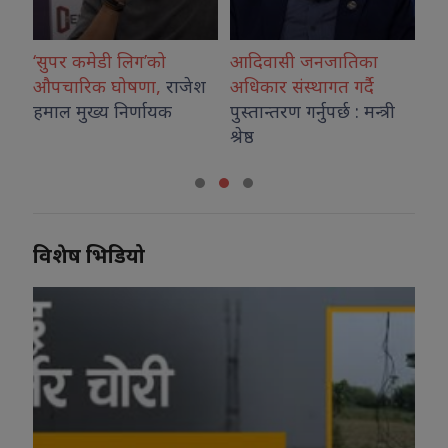
्रो
‘सुपर कमेडी लिग’को
आदिवासी जनजातिका
डढ
औपचारिक घोषणा,
राजेश
अधिकार संस्थागत गर्दै
इन
हमाल मुख्य निर्णायक
पुस्तान्तरण गर्नुपर्छ : मन्त्री
निक
श्रेष्ठ
विशेष भिडियो