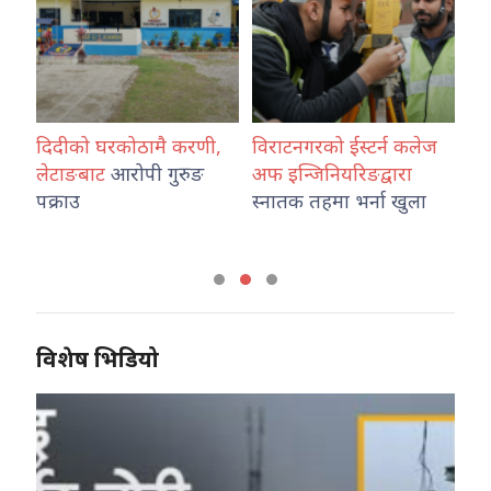
यम
दिदीको घरकोठामै करणी,
विराटनगरको ईस्टर्न कलेज
वि
लेटाङबाट
आरोपी गुरुङ
अफ इन्जिनियरिङद्वारा
सम्
पक्राउ
स्नातक तहमा भर्ना खुला
हज
अन
विशेष भिडियो