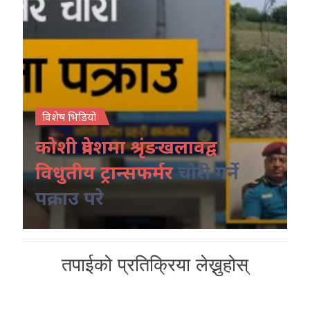
विशेष भिडियो
कोशी प्रदेशमा श्रृंङखलावद्व
विधुतीय ट्रान्सफर्मर
चोरी गर्ने
पक्राउ परे
तपाईको प्रतिक्रिया लेख्नुहोस्