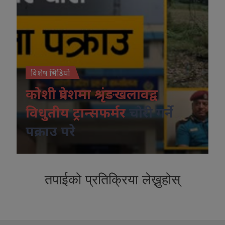
विशेष भिडियो
कोशी प्रदेशमा श्रृंङखलावद्व
विधुतीय ट्रान्सफर्मर
चोरी गर्ने
पक्राउ परे
तपाईको प्रतिक्रिया लेख्नुहोस्