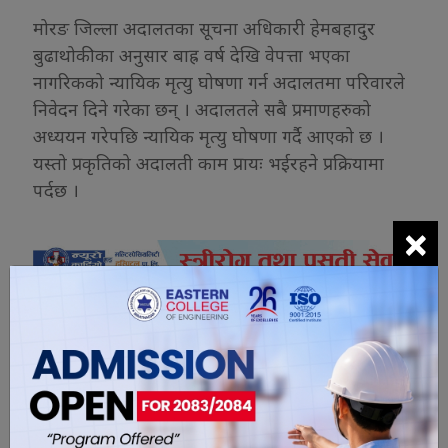
मोरङ जिल्ला अदालतका सूचना अधिकारी हेमबहादुर
बुढाथोकीका अनुसार बाह्र वर्ष देखि वेपत्ता भएका
नागरिकको न्यायिक मृत्यु घोषणा गर्न अदालतमा परिवारले
निवेदन दिने गरेका छन् । अदालतले सबै प्रमाणहरुको
अध्ययन गरेपछि न्यायिक मृत्यु घोषणा गर्दै आएको छ ।
यस्तो प्रकृतिको अदालती काम प्रायः भईरहने प्रक्रियामा
पर्दछ ।
×
यो खबर पढेर तपाईलाई कस्तो महसुस
भयो ?