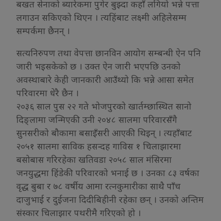
बखत सेनाको ब्यारेकमा पुगेर बुझ्दा कहाँ लगियो भन्ने पत्ता
लगाउन सकिएको थिएन । त्यहिंबाट लक्ष्मी अहिलेसम्म
सम्पर्कमा छैनन् ।
सत्यनिरुपण तथा वेपत्ता छानविन आयोग सम्बन्धी ऐन पनि
जारी भइसकेको छ । उक्त ऐन जारी भएपछि उनको
अवस्थाबारे केही जानकारी आउँथ्यो कि भन्ने आसा समेत
परिवारमा धेरै छैन ।
२०३६ साल पुस २२ गते भोजपुरको खार्तम्छास्थित सानो
दिङ्लामा जन्मिएकी उनी २०४८ सालमा परिवारसँगै
सुनसरीको बौकामा बसाइँसरी आएकी थिइन् । त्यहाँबाट
२०५१ सालमा साविक हसन्दह गाविस १ चिलाझारमा
बसोबास गरिरहेका खतिवडा २०५८ साल मंसिरमा
जनयुद्धमा हिंडेकी परिवारको भनाई छ । उनका ८३ वर्षका
वृद्ध बुबा र ७८ वर्षीय आमा रत्नकुमारीका साथै पाँच
दाजुभाई र दुईजना दिदीबिहीनी रहेका छन् । उनको अन्तिम
संस्कार चिलाझार पथरीमै गरिएको हो ।