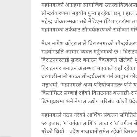
महानगरको आग्रहमा सामाजिक उत्तरदायित्वअन्तर्
सौन्दर्यकरणमा सहयोग पुर्‍याइरहेका छन् । हाल
महेन्द्र चोकसम्मका सबै मेडिएम (डिभाइडर)मा
महानगरका तर्फबाट सौन्दर्यकरणको संयोजन गर
मेयर नागेश कोइरालाले विराटनगरको सौन्दर्यकरणक
सहयोगप्रति आभार व्यक्त गर्नुभएको छ । विराट
विराटनगरलाई सुन्दर बनाउन बैंकहरूले खेलेको भूमि
विराटनगर बनाउन असम्भव भएकाले यहाँ रहेका बैं
बरगाछी-रानी सडक सौन्दर्यकरण गर्न आह्वान गरे
भन्नुभयो, ‘महानगरले अन्य परियोजनाहरू पनि 
किलोमिटर लम्बाई रहेको विराटनगर बरगाछी-रा
डिभाइडरमा भने नेपाल उद्योग परिसंघ कोशी प्रद
महानगरले गठन गरेको आर्थिक संकलन समितिले ‘
५० हजार, ‘ग’ वर्गका लागि १ लाख र ‘घ’ वर्गका बै
गरेको थियो । प्रदेश राजधानीसमेत रहेको विराट