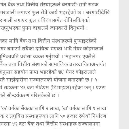
गत बैंक तथा वित्तीय संस्थाहरूले बरगाछी-रानी सडक
 तारजाली लगाएर फूल रोप्ने कार्य भइरहेको छ । बरगाछीदेखि
 तारजाली लगाएर फूल र विरुवासमेत रोपिसकिएको
िरहनुभएका पुनम दाहालले जानकारी दिनुभयो ।
ा लागि बैंक तथा वित्तीय संस्थाहरूले पुर्‍याइरहेको
नगर बनाउने सबैको दायित्व भएको भन्दै मेयर कोइरालाले
काप्रति प्रशंसा व्यक्त गर्नुभयो । ‘महानगर एक्लैले
क तथा वित्तीय संस्थाको सामाजिक उत्तरदायित्वअन्तर्गत
अनुसार सहयोग प्राप्त भइरहेको छ,’ मेयर कोइरालाले
यस्तै साझेदारीमा सञ्चालनको योजना बनाएको छ ।’ ५
नी सडकमा ४६ वटा मेडिएम (डिभाइडर) रहेका छन् । एउटा
ेशले सौन्दर्यकरण गरिसकेको छ ।
क’ वर्गका बैंकका लागि २ लाख, ‘ख’ वर्गका लागि १ लाख
ंक र लघुवित्त संस्थाहरूका लागि ५० हजार रुपैयाँ निर्धारण
नगरमा ४२ वटा बैंक तथा वित्तीय संस्थाहरू सञ्चालनमा