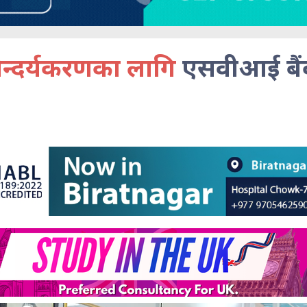
्दर्यकरणका लागि
एसवीआई बै