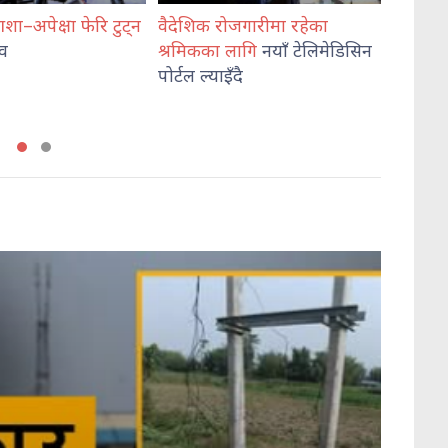
–अपेक्षा फेरि टुट्न
वैदेशिक रोजगारीमा रहेका
विराटनग
लव
श्रमिकका लागि
नयाँ टेलिमेडिसिन
साथीको
पोर्टल ल्याइँदै
विद्यार
मारमा