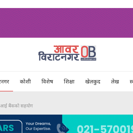
टनगर
कोशी
विशेष
शिक्षा
खेलकुद
लेख
स्
ीआई बैंकको सहयोग