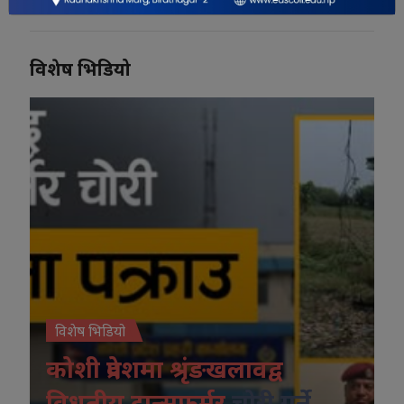
विशेष भिडियो
विशेष भिडियो
कोशी प्रदेशमा श्रृंङखलावद्व
विधुतीय ट्रान्सफर्मर
चोरी गर्ने