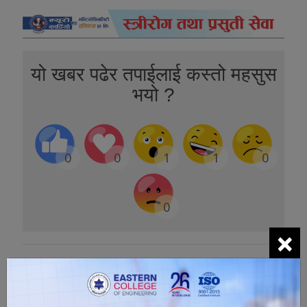
यो खबर पढेर तपाईलाई कस्तो महसुस
भयो ?
0
0
1
1
0
0
×