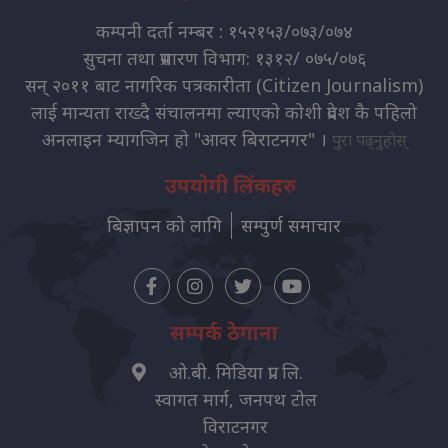
कम्पनी दर्ता नम्बर : १५२१५३/०७३/०७४
सुचना तथा प्रसारण विभाग: १३१२/ ०७५/०७६
सन् २०११ बाट नागरिक पत्रकारीता (Citizen Journalism)
लाई मान्यता राख्दै संचालनमा ल्याएको कोशी प्रदेश कै पहिलो
अनलाइन म्यागजिन हो "आवर बिराटनगर" ।
पुरा पढ्नुहोस्
उपयोगी लिंकहरु
बिज्ञापन को लागि
सम्पुर्ण समाचार
सम्पर्क ठेगाना
ओ.बी. मिडिया प्रा. लि.
स्वागत मार्ग, जनपथ टोल
विराटनगर