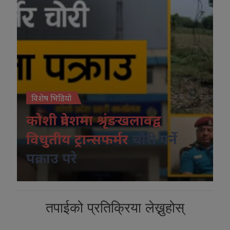
विशेष भिडियो
कोशी प्रदेशमा श्रृंङखलावद्व
विधुतीय ट्रान्सफर्मर
चोरी गर्ने
पक्राउ परे
तपाईको प्रतिक्रिया लेख्नुहोस्