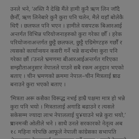
उनले भने, ‘अस्ति नै देखि मैंले हामी कुनै ऋण लिन जाँदै
छैनौँ, ऋण लिनेबारे कुनै कुरा पनि चलेन, मैले यहाँ बोलेकै
थिएँ । छलफल पनि भएन । हामीले यसपटक बिआरआई
अन्तर्गत विभिन्न परियोजनाहरुको कुरा गरेका छौँ । हरेक
परियोजनाअन्तर्गत छुट्टै छलफल, छुट्टै एग्रिमेण्टहरु गर्छौं र
त्यसको कार्यान्वयन कसरी गर्ने भन्ने सन्दर्भमा कुरा पनि
गरेका छौं ।’उनले भ्रमणमा बीआरआईअन्तर्गत गरिएका
सम्झौताअनुसार नेपालले पाउने सबै रकम अनुदान भएको
बताए । चीन भ्रमणको क्रममा नेपाल–चीन मित्रलाई प्रगाढ
बनाउने कुरा भएको बताए ।
‘मित्रता अरू कसैका विरूद्ध नभई हाम्रै पक्षमा मात्र हो भन्ने
कुरा पनि भयो । मित्रतालाई अगाडि बढाउने र त्यसले
सकेसम्म ज्यादा लाभ नेपाललाई पु¥याउने भन्ने कुरा भयो,’
प्रधानमन्त्री ओलीले भने । साथै उनले सरकारको नेतृत्व अब
१८ महिना गरेपछि आफूले नेपाली कांग्रेसका सभापति