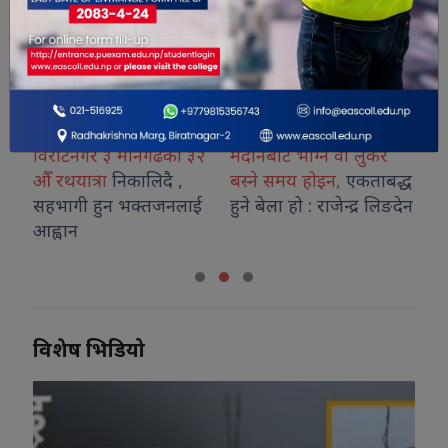
गर ३ मानगढको ३२
मैदानबाट भाग्ने वा लुकेर
अनुगमन टोली ब
्रा
निकालिदै ,
बस्ने समय होइन,
एकताबद्ध
अनावश्यक ग्या
 हुन भक्तजनलाई
हुने बेला हो : राजेन्द्र लिङदेन
गरे कानुनी कारब
प्रशासन
विशेष भिडियो