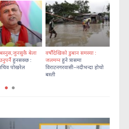
ो डुबान समस्या :
कोशी प्रदेश प्रहरी प्रमुख
पत्रकार
े त्रासमा
खनालद्वारा
मातहत प्रहरी
लागुऔ
ासी–नदीभन्दा होचो
प्रमुखलाई निर्देशन
पक्राउ