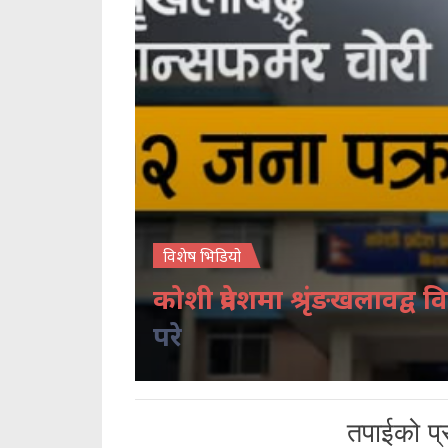
विशेष भिडियो
कोशी प्रदेशमा श्रृंङखलावद्व वि
परे
तपाईको प्र