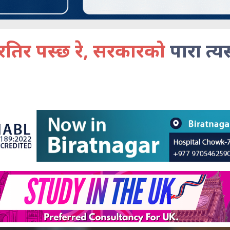
रतिर पस्छ रे, सरकारको
पारा त्य