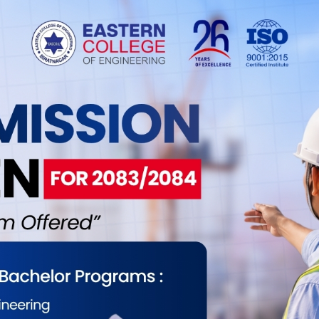
रान्डले आयोजना गर्न लागेको यस कार्यक्रममा सर्वसाधारणको
ा चर्चित कलाकारहरू सुगम पोखरेल, कमल क्षेत्री, उर्गेन
दिने कार्यक्रम रहेको छ।
ा राखेर डिजाइन गरिएको नयाँ मोडेल हो। यसमा 125cc
डिजाइन, LED DRLs र प्रोजेक्टर हेडल्याम्प, डिजिटल मीटर,
स्टम जस्ता विशेषताहरू समावेश गरिएको छ।
आकर्षणलाई मध्यनजर गर्दै बजारमा ल्याइएको यो N125
 डिजाइनको उत्कृष्ट संयोजन रहेको छ।
हरूलाई कार्यक्रममा सहभागी भई पल्सर N125 को पहिलो
ा छन्।