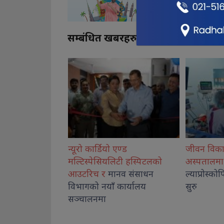
सम्बंधित खबरहरु
एण्ड
जीवन विकास सामुदायिक
कोशीका उत्क
िटी हस्पिटलको
अस्पतालमा बालबालिकाको
नगदसहित स
नव संसाधन
ल्याप्रोस्कोपिक शल्यक्रिया सेवा
कार्यालय
सुरु