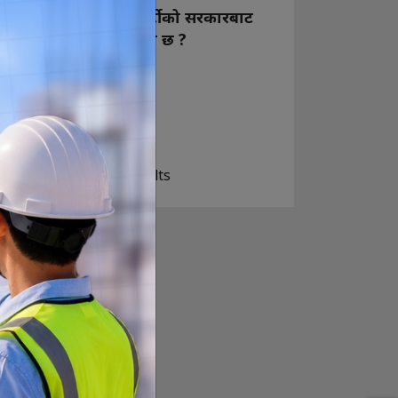
नयाँ बन्ने राष्ट्रिय स्वतन्त्र पार्टीको सरकारबाट
कस्तो अपेक्षा राख्नुभएको छ ?
निक्कै आशावादी छौ
खोइ, खासै आशा छैन
ज सुकै होस्
View Results