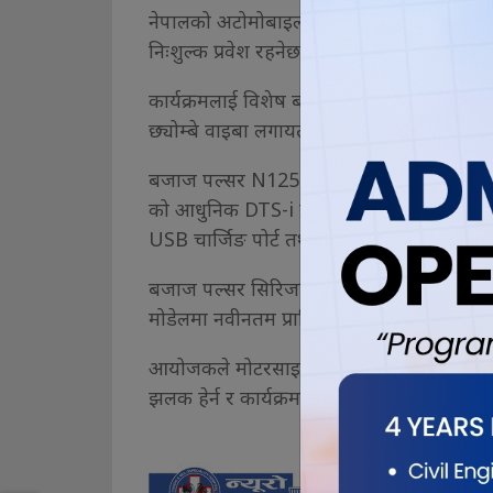
नेपालको अटोमोबाइल क्षेत्रमा लोकप्रिय बजाज ब्
निःशुल्क प्रवेश रहनेछ।
कार्यक्रमलाई विशेष बनाउन नेपाली संगीत क्षेत्रक
छ्योम्बे वाइबा लगायतका कलाकारहरूले प्रस्तुति 
बजाज पल्सर N125 युवाहरूको रुचिलाई ध्यानम
को आधुनिक DTS-i इन्जिन, स्पोर्टी र एग्रेसिभ 
USB चार्जिङ पोर्ट तथा सिंगल च्यानल ABS सि
बजाज पल्सर सिरिजप्रति युवाहरूको अत्यधिक 
मोडेलमा नवीनतम प्राविधिक विशेषता र आकर्षक
आयोजकले मोटरसाइकल प्रेमी तथा संगीत रसिक
झलक हेर्न र कार्यक्रमको मज्जा लिन आग्रह गरेक