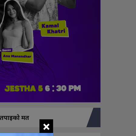
तपाइको मत
×