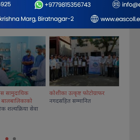
ृष्ट फोटोग्राफर
राष्ट्रिय भेलालाई शेरबहादुर
देउवाले
गिरी विर
म्मानित
सम्बोधन गर्ने
अदालतब
थप, कार
कब्जा