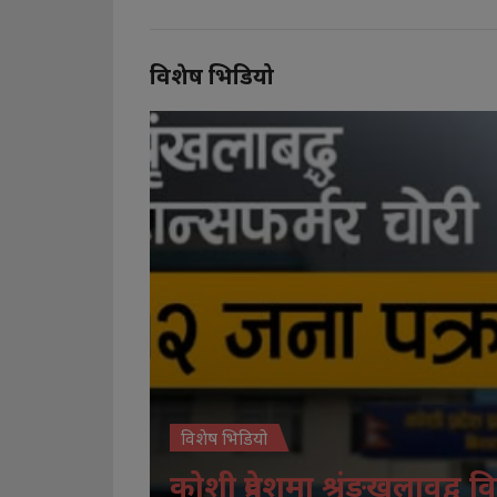
विशेष भिडियो
विशेष भिडियो
कोशी प्रदेशमा श्रृंङखलावद्व वि