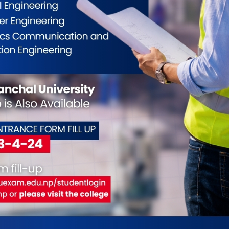
ईलाई कस्तो महसुस भयो ?
2
0
0
0