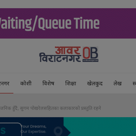
टनगर
कोशी
विशेष
शिक्षा
खेलकुद
लेख
स्
निक हुँदै, सुगम पोखरेलसहितका कलाकारको प्रस्तुति रहने